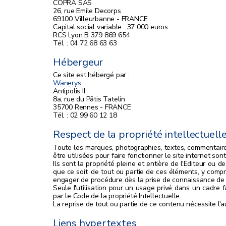
COPRA SAS
26, rue Emile Decorps
69100 Villeurbanne - FRANCE
Capital social variable : 37 000 euros
RCS Lyon B 379 869 654
Tél. : 04 72 68 63 63
Hébergeur
Ce site est hébergé par :
Wanerys
Antipolis II
8a, rue du Pâtis Tatelin
35700 Rennes - FRANCE
Tél. : 02 99 60 12 18
Respect de la propriété intellectuell
Toute les marques, photographies, textes, commentaires
être utilisées pour faire fonctionner le site internet sont
Ils sont la propriété pleine et entière de l'Editeur ou 
que ce soit, de tout ou partie de ces éléments, y compris
engager de procédure dès la prise de connaissance de ce
Seule l'utilisation pour un usage privé dans un cadre fa
par le Code de la propriété Intellectuelle.
La reprise de tout ou partie de ce contenu nécessite l'au
Liens hypertextes