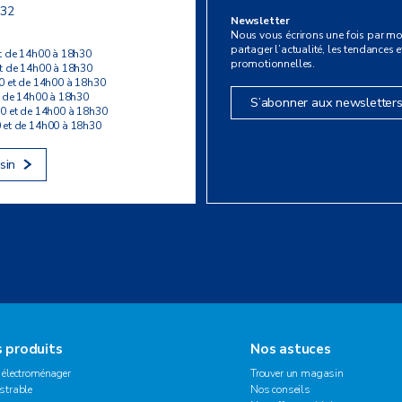
 32
Newsletter
Nous vous écrirons une fois par mo
partager l’actualité, les tendances et
t de 14h00 à 18h30
promotionnelles.
t de 14h00 à 18h30
0 et de 14h00 à 18h30
t de 14h00 à 18h30
S’abonner aux newsletter
0 et de 14h00 à 18h30
 et de 14h00 à 18h30
sin
 produits
Nos astuces
 électroménager
Trouver un magasin
strable
Nos conseils