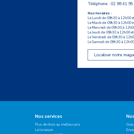
Téléphone :
02 98 41 95
Nos horaires :
Le Lundi de 09h30 à 12h00 e
Le Mardi de 09h30 à 12h00 e
Le Mercredi de 09h30 à 12h0
Le Jeudi de 09h30 à 12h00 e
Le Vendredi de 09h30 à 12h0
Le Samedi de 09h30 à 12h00
Localiser notre maga
Nos services
Nos
Plus de choix au meilleur prix
Gros
La livraison
Enca