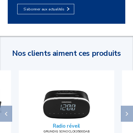
Lecteur enregistreur
Lecteur
S’abonner aux actualités
Micro-chaîne
Mini-chaîne
Nos clients aiment ces produits
Téléviseur
Radio
Téléviseur LED
Radio réveil
Téléviseur OLED
GRUNDIG SONOCLCK3500DAB