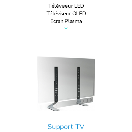
Eléments platine disque
Téléviseur LED
Eléments platine CD
Téléviseur OLED
Enceinte bluetooth
Ecran Plasma
Support TV
Home-cinéma