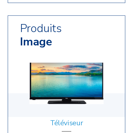
Radio CD
Radio réveil
Lecteur enregistreur
Lecteur
Produits
Image
Eléments
Téléviseur
Eléments amploi