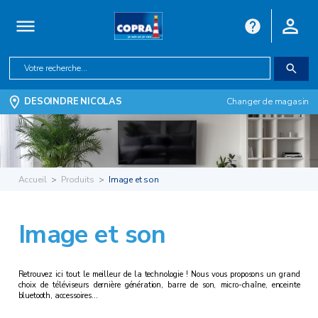
Mini-chaîne
DESOINDRE NICOLAS
Changer de magasin
Accueil
Produits
Image et son
Image et son
Radio
Retrouvez ici tout le meilleur de la technologie ! Nous vous proposons un grand
choix de téléviseurs dernière génération, barre de son, micro-chaîne, enceinte
bluetooth, accessoires…
Radio CD