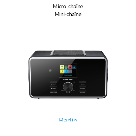
Micro-chaîne
Support TV
Mini-chaîne
Support mural
Meuble
Radio
Lecteur / Enregistreur