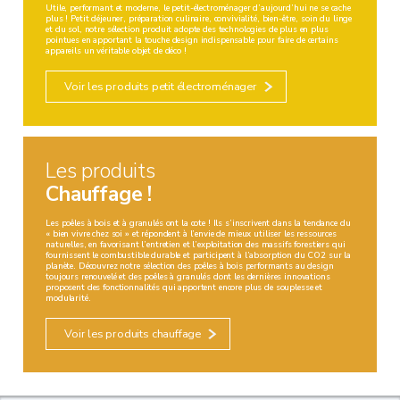
Utile, performant et moderne, le petit-électroménager d’aujourd’hui ne se cache
plus ! Petit déjeuner, préparation culinaire, convivialité, bien-être, soin du linge
et du sol, notre sélection produit adopte des technologies de plus en plus
pointues en apportant la touche design indispensable pour faire de certains
appareils un véritable objet de déco !
Voir les produits petit électroménager
Les produits
Chauffage !
Les poêles à bois et à granulés ont la cote ! Ils s’inscrivent dans la tendance du
« bien vivre chez soi » et répondent à l’envie de mieux utiliser les ressources
naturelles, en favorisant l’entretien et l’exploitation des massifs forestiers qui
fournissent le combustible durable et participent à l’absorption du CO2 sur la
planète. Découvrez notre sélection des poêles à bois performants au design
toujours renouvelé et des poêles à granulés dont les dernières innovations
proposent des fonctionnalités qui apportent encore plus de souplesse et
modularité.
Voir les produits chauffage