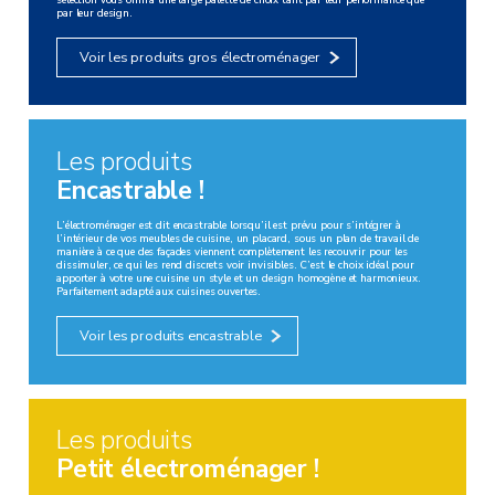
par leur design.
Voir les produits gros électroménager
Les produits
Encastrable !
L’électroménager est dit encastrable lorsqu’il est prévu pour s’intégrer à
l’intérieur de vos meubles de cuisine, un placard, sous un plan de travail de
manière à ce que des façades viennent complètement les recouvrir pour les
dissimuler, ce qui les rend discrets voir invisibles. C’est le choix idéal pour
apporter à votre une cuisine un style et un design homogène et harmonieux.
Parfaitement adapté aux cuisines ouvertes.
Voir les produits encastrable
Les produits
Petit électroménager !