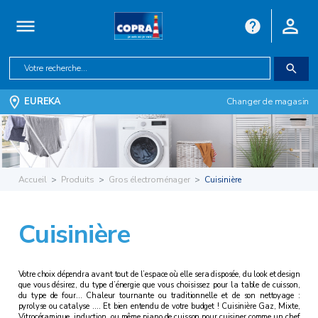
EUREKA
Changer de magasin
Accueil
Produits
Gros électroménager
Cuisinière
Cuisinière
Votre choix dépendra avant tout de l’espace où elle sera disposée, du look et design
que vous désirez, du type d’énergie que vous choisissez pour la table de cuisson,
du type de four… Chaleur tournante ou traditionnelle et de son nettoyage :
pyrolyse ou catalyse …. Et bien entendu de votre budget ! Cuisinière Gaz, Mixte,
Vitrocéramique, induction, ou même piano de cuisson pour cuisiner comme un chef