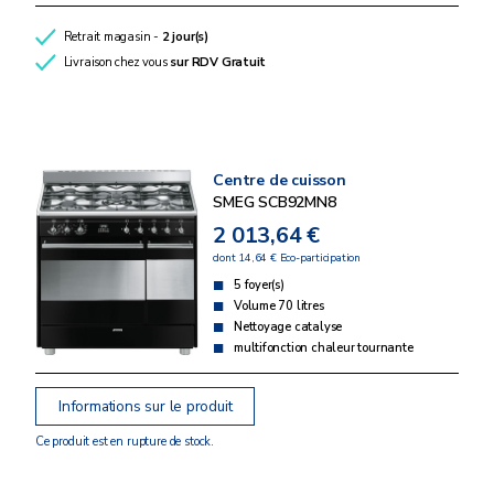
Retrait magasin -
2 jour(s)
Livraison chez vous
sur RDV
Gratuit
Centre de cuisson
SMEG SCB92MN8
2 013,64 €
dont 14,64 € Eco-participation
5 foyer(s)
Volume 70 litres
Nettoyage catalyse
multifonction chaleur tournante
Informations sur le produit
Ce produit est en rupture de stock.