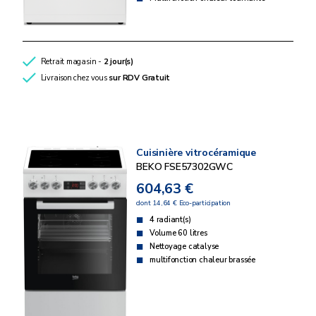
Retrait magasin -
2 jour(s)
Livraison chez vous
sur RDV
Gratuit
Cuisinière vitrocéramique
BEKO FSE57302GWC
604,63 €
dont 14,64 € Eco-participation
4 radiant(s)
Volume 60 litres
Nettoyage catalyse
multifonction chaleur brassée