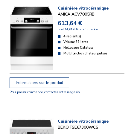
Cuisinière vitrocéramique
AMICA ACV7005RB
613,64 €
dont 14,64 € Eco-participation
4 radiant(s)
Volume 77 litres
Nettoyage Catalyse
Multifonction chaleur pulsée
Informations sur le produit
Pour passer commande, contactez votre magasin.
Cuisinière vitrocéramique
BEKO FSE67300WCS