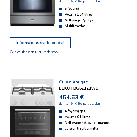
dont 14,64 € Eco-participation
5 foyer(s)
Volume 114 litres
Nettoyage Pyrolyse
Multifonction
Informations sur le produit
Ce produit est en rupture de stock.
Cuisinière gaz
BEKO FBG62121WD
454,63 €
dont 14,64 € Eco-participation
4 foyer(s) gaz
Volume 64 litres
Nettoyage nettoyage manuel
cuisson traditionnelle