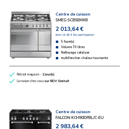
Centre de cuisson
SMEG SCB92MX8
2 013,64 €
dont 14,64 € Eco-participation
5 foyer(s)
Volume 70 litres
Nettoyage catalyse
multifonction chaleur tournante
Retrait magasin -
2 jour(s)
Livraison chez vous
sur RDV
Gratuit
Centre de cuisson
FALCON KCH90DFBL/C-EU
2 983,64 €