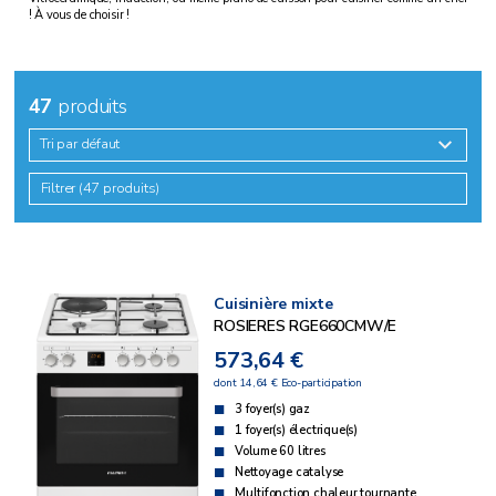
! À vous de choisir !
47
produits
Tri par défaut
Filtrer (47 produits)
Cuisinière mixte
ROSIERES RGE660CMW/E
573,64 €
dont 14,64 € Eco-participation
3 foyer(s) gaz
1 foyer(s) électrique(s)
Volume 60 litres
Nettoyage catalyse
Multifonction chaleur tournante