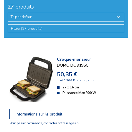
27
produits
Tri par défaut
Filtrer (27 produits)
Croque-monsieur
DOMO DO9195C
50,35 €
dont 0,36 € Eco-participation
27 x 16 cm
Puissance Max 900 W
Informations sur le produit
Pour passer commande, contactez votre magasin.