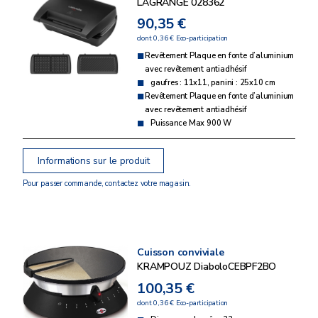
LAGRANGE 028362
90,35 €
dont 0,36 € Eco-participation
Revêtement Plaque en fonte d’aluminium
avec revêtement antiadhésif
gaufres : 11x11, panini : 25x10 cm
Revêtement Plaque en fonte d’aluminium
avec revêtement antiadhésif
Puissance Max 900 W
Informations sur le produit
Pour passer commande, contactez votre magasin.
Cuisson conviviale
KRAMPOUZ DiaboloCEBPF2BO
100,35 €
dont 0,36 € Eco-participation