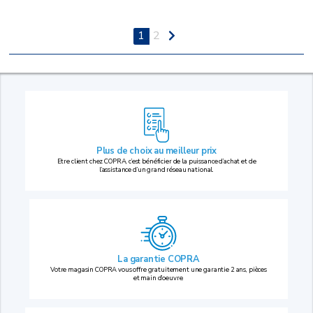
1
2
Plus de choix au
meilleur prix
Etre client chez COPRA, c’est bénéficier de la puissance d’achat et de
l’assistance d’un grand réseau national.
La garantie COPRA
Votre magasin COPRA vous offre gratuitement une garantie 2 ans, pièces
et main d’oeuvre.