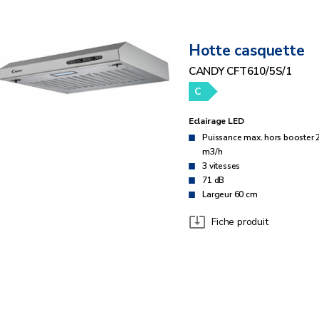
Hotte casquette
CANDY CFT610/5S/1
C
Eclairage LED
Puissance max. hors booster 
m3/h
3 vitesses
71 dB
Largeur 60 cm
Fiche produit