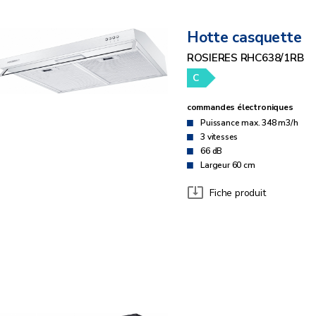
Hotte casquette
ROSIERES RHC638/1RB
C
commandes électroniques
Puissance max. 348 m3/h
3 vitesses
66 dB
Largeur 60 cm
Fiche produit