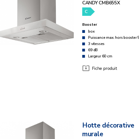
CANDY CMB655X
C
Booster
box
Puissance max. hors booster 
3 vitesses
69 dB
Largeur 60 cm
Fiche produit
Hotte décorative
murale