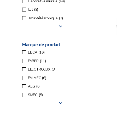
Décorative murale
(64)
Ilot
(9)
Troir-téléscopique
(2)
Marque de produit
ELICA
(16)
FABER
(11)
ELECTROLUX
(8)
FALMEC
(6)
AEG
(6)
SMEG
(5)