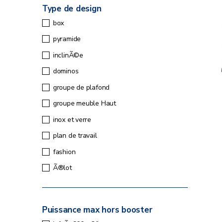
Type de design
box
pyramide
inclinÃ©e
dominos
groupe de plafond
groupe meuble Haut
inox et verre
plan de travail
fashion
Ã®lot
Puissance max hors booster