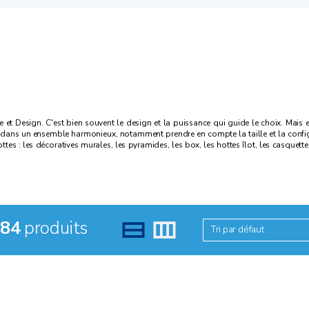
ce et Design. C'est bien souvent le design et la puissance qui guide le choix. Mais
ans un ensemble harmonieux, notamment prendre en compte la taille et la configura
tes : les décoratives murales, les pyramides, les box, les hottes îlot, les casquettes
84
produits
Tri par défaut