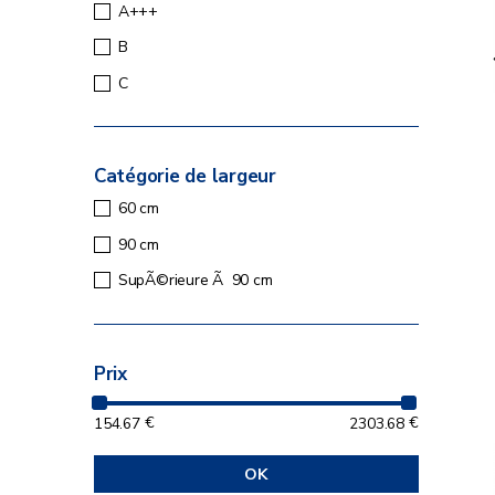
A+++
B
C
Catégorie de largeur
60 cm
90 cm
SupÃ©rieure Ã 90 cm
Prix
154.67
€
2303.68
€
OK