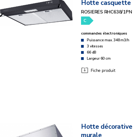
Hotte casquette
ROSIERES RHC638/1PN
C
commandes électroniques
Puissance max. 348 m3/h
3 vitesses
66 dB
Largeur 60 cm
Fiche produit
Hotte décorative
murale