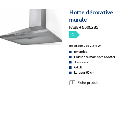
Hotte décorative
murale
FABER 5605281
C
Eclairage Led 2 x 4 W
pyramide
Puissance max. hors booster 
3 vitesses
64 dB
Largeur 60 cm
Fiche produit