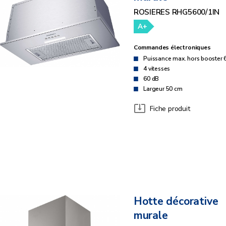
ROSIERES RHG5600/1IN
A+
Commandes électroniques
Puissance max. hors booster 
4 vitesses
60 dB
Largeur 50 cm
Fiche produit
Hotte décorative
murale