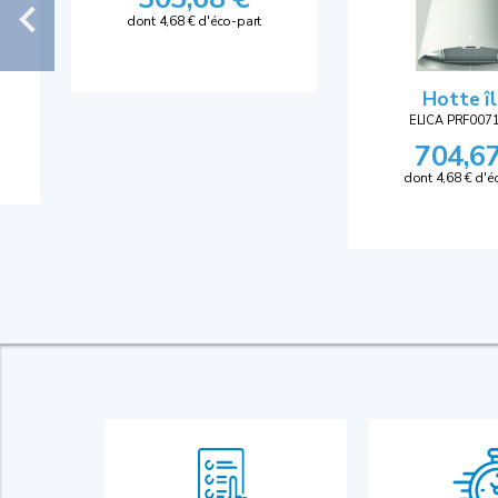
dont 4,68 € d'éco-part
Hotte î
ELICA PRF007
704,6
dont 4,68 € d'é