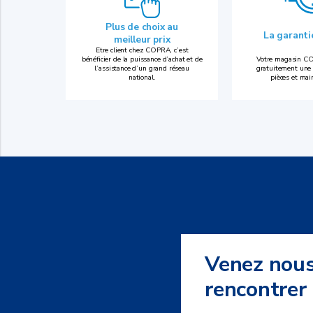
Plus de choix au
La garant
meilleur prix
Etre client chez COPRA, c’est
bénéficier de la puissance d’achat et de
Votre magasin CO
l’assistance d’un grand réseau
gratuitement une 
national.
pièces et mai
Venez nou
rencontrer