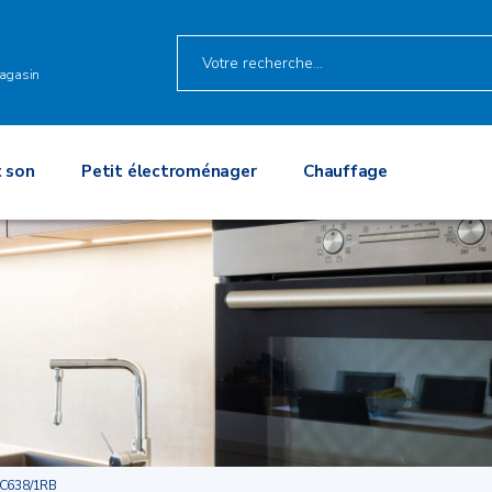
O
agasin
 son
Petit électroménager
Chauffage
C638/1RB