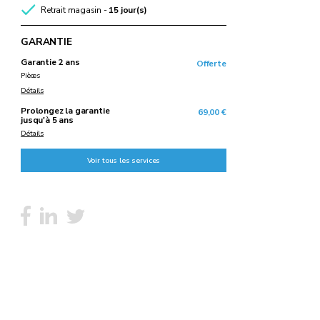
Retrait magasin -
15 jour(s)
GARANTIE
Garantie 2 ans
Offerte
Pièces
Détails
Prolongez la garantie
69,00 €
jusqu'à 5 ans
Détails
Voir tous les services