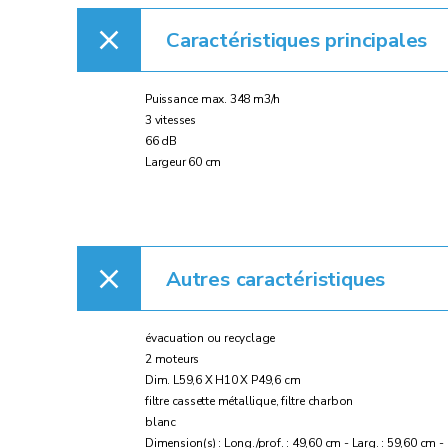
Caractéristiques principales
Puissance max. 348 m3/h
3 vitesses
66 dB
Largeur 60 cm
Autres caractéristiques
évacuation ou recyclage
2 moteurs
Dim. L59,6 X H10 X P49,6 cm
filtre cassette métallique, filtre charbon
blanc
Dimension(s) : Long./prof. : 49,60 cm - Larg. : 59,60 cm -