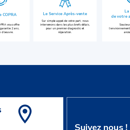
La
Le Service Après-vente
ie COPRA
de votre 
Sur simple appel de votre part, nous
PRA vous offre
intervenons dans les plus brefs délais,
Soucieux
garantie 2 ans,
pour un premier diagnostic et
l’environnement
n d’oeuvre.
réparation.
anci
s
Suivez nous !