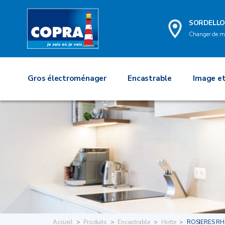
SORDELL
Changer de m
Gros électroménager
Encastrable
Image et
Accueil
Produits
Encastrable
Hotte
ROSIERES RH