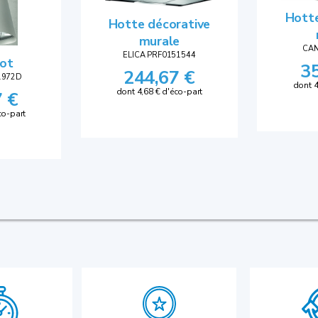
Hotte
Hotte décorative
murale
CAN
ELICA PRF0151544
lot
3
244,67 €
1972D
dont 4
dont 4,68 € d'éco-part
7 €
co-part