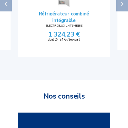
Réfrigérateur combiné
intégrable
ELECTROLUX LNT6ME18S
1 324,23 €
dont 24,24 € d'éco-part
Lave-vaisselle intégrable
Lave-vaisselle intégrable bandeau
Lave-vaisselle tout intégrable
Nos conseils