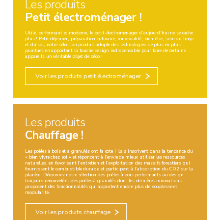
Les produits
Petit électroménager !
Utile, performant et moderne, le petit-électroménager d’aujourd’hui ne se cache
plus ! Petit déjeuner, préparation culinaire, convivialité, bien-être, soin du linge
et du sol, notre sélection produit adopte des technologies de plus en plus
pointues en apportant la touche design indispensable pour faire de certains
appareils un véritable objet de déco !
Voir les produits petit électroménager
Les produits
Chauffage !
Les poêles à bois et à granulés ont la cote ! Ils s’inscrivent dans la tendance du
« bien vivre chez soi » et répondent à l’envie de mieux utiliser les ressources
naturelles, en favorisant l’entretien et l’exploitation des massifs forestiers qui
fournissent le combustible durable et participent à l’absorption du CO2 sur la
planète. Découvrez notre sélection des poêles à bois performants au design
toujours renouvelé et des poêles à granulés dont les dernières innovations
proposent des fonctionnalités qui apportent encore plus de souplesse et
modularité.
Voir les produits chauffage