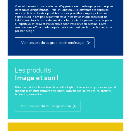
Vous retrouverez ici notre sélection d’appareils électroménager pose-libre pour
les familles lavage/séchage, Froid, et Cuisson. A la différence des appareils
encastrable la catégorie « posable » ou « en pose libre » regroupe tous les
appareils qui n’ont pas de contraintes d’installation et qui possèdent un
habillage en façade, sur le dessus et sur les parois. Ils peuvent donc se placer
n’importe où et peuvent être déplacés selon vos envies ou besoins. Notre
sélection vous offrira une large palette de choix tant par leur performance que
par leur design.
Sèche-linge
Voir les produits gros électroménager
Sèche-linge evacuation
Sèche-linge condensation
Sèche-linge pompe à chaleur
Les produits
Image et son !
Retrouvez ici tout le meilleur de la technologie ! Nous vous proposons un grand
choix de téléviseurs dernière génération, barre de son, micro-chaîne, enceinte
bluetooth, accessoires…
Voir les produits image et son