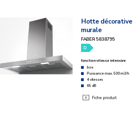
Hotte décorative
murale
FABER 5838795
D
fonction vitesse intensive
box
Puissance max. 500 m3/h
4 vitesses
65 dB
Fiche produit