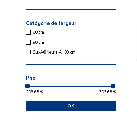
Catégorie de largeur
60 cm
90 cm
SupÃ©rieure Ã 90 cm
Prix
203.68
€
1303.68
€
OK