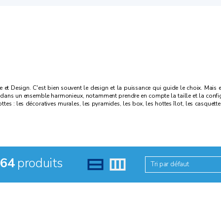
ce et Design. C'est bien souvent le design et la puissance qui guide le choix. Mais
ans un ensemble harmonieux, notamment prendre en compte la taille et la configura
tes : les décoratives murales, les pyramides, les box, les hottes îlot, les casquettes
64
produits
Tri par défaut