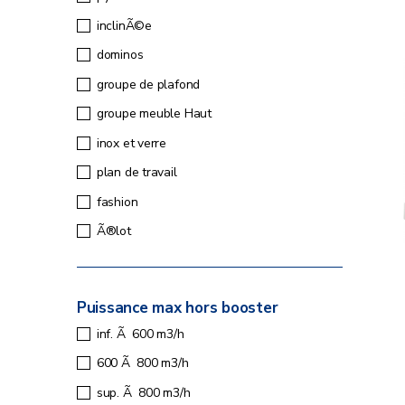
inclinÃ©e
dominos
groupe de plafond
groupe meuble Haut
inox et verre
plan de travail
fashion
Ã®lot
Puissance max hors booster
inf. Ã 600 m3/h
600 Ã 800 m3/h
sup. Ã 800 m3/h