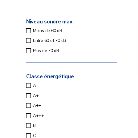
Niveau sonore max.
Moins de 60 dB
Entre 60 et 70 dB
Plus de 70 dB
Classe énergétique
A
A+
A++
A+++
B
C