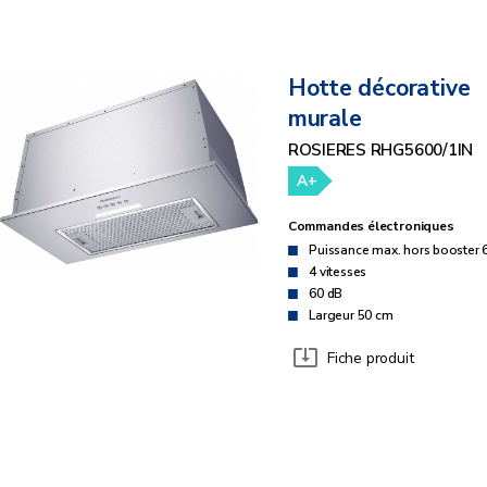
Hotte décorative
murale
ROSIERES RHG5600/1IN
A+
Commandes électroniques
Puissance max. hors booster 
4 vitesses
60 dB
Largeur 50 cm
Fiche produit