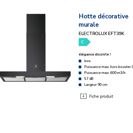
Hotte décorative
murale
ELECTROLUX EFT39K
C
élégance discrète !
box
Puissance max. hors booster 
Puissance max. 600 m3/h
57 dB
Largeur 90 cm
Fiche produit