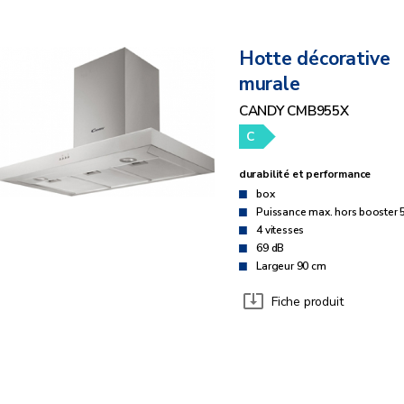
Hotte décorative
murale
CANDY CMB955X
C
durabilité et performance
box
Puissance max. hors booster 
4 vitesses
69 dB
Largeur 90 cm
Fiche produit