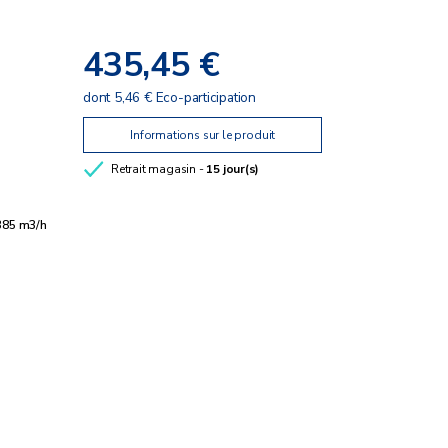
435,45 €
dont 5,46 € Eco-participation
Informations sur le produit
Retrait magasin -
15 jour(s)
385 m3/h