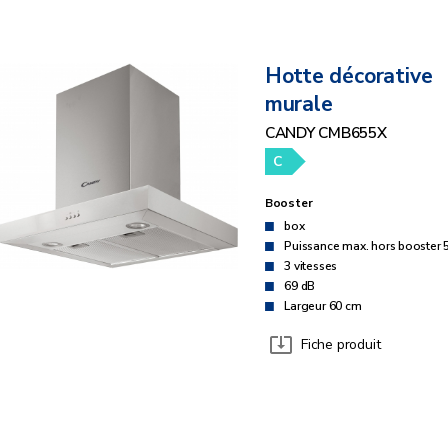
Hotte décorative
murale
CANDY CMB655X
C
Booster
box
Puissance max. hors booster 
3 vitesses
69 dB
Largeur 60 cm
Fiche produit