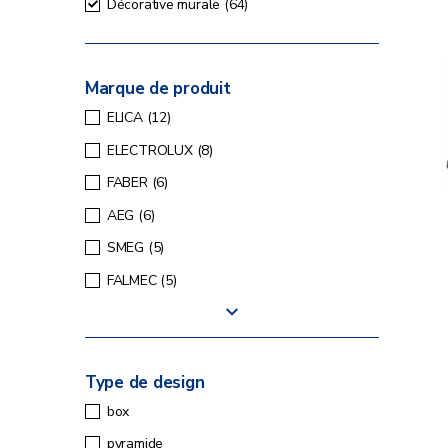
Décorative murale
(64)
Marque de produit
ELICA
(12)
ELECTROLUX
(8)
FABER
(6)
AEG
(6)
SMEG
(5)
FALMEC
(5)
Type de design
box
pyramide