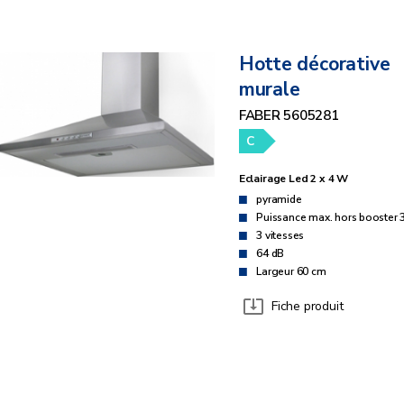
Hotte décorative
murale
FABER 5605281
C
Eclairage Led 2 x 4 W
pyramide
Puissance max. hors booster 
3 vitesses
64 dB
Largeur 60 cm
Fiche produit