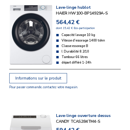
Lave-linge hublot
HAIER HW100-BP14929A-S
564,42 €
dont 15,42 € Eco-participation
Capacité lavage 10 kg
Vitesse d'essorage 1400 tr/mn
Classe essorage B
I. Durabilité 8.2/10
Tambour 66 litres
départ différé 1-24h
Informations sur le produit
Pour passer commande, contactez votre magasin.
Lave-linge ouverture dessus
CANDY TCAS284TM4-S