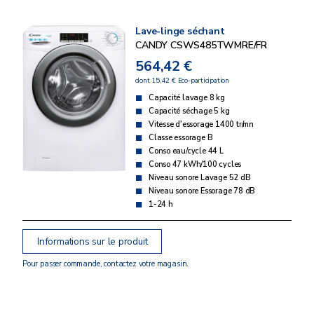
Lave-linge séchant
CANDY CSWS485TWMRE/FR
564,42 €
dont 15,42 € Eco-participation
Capacité lavage 8 kg
Capacité séchage 5 kg
Vitesse d'essorage 1400 tr/mn
Classe essorage B
Conso eau/cycle 44 L
Conso 47 kWh/100 cycles
Niveau sonore Lavage 52 dB
Niveau sonore Essorage 78 dB
1-24 h
Informations sur le produit
Pour passer commande, contactez votre magasin.