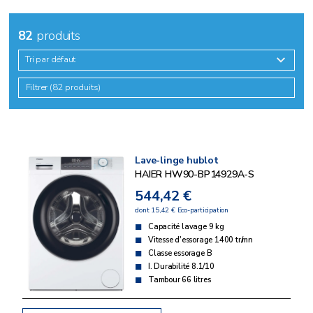
82
produits
Tri par défaut
Filtrer (82 produits)
Lave-linge hublot
HAIER HW90-BP14929A-S
544,42 €
dont 15,42 € Eco-participation
Capacité lavage 9 kg
Vitesse d'essorage 1400 tr/mn
Classe essorage B
I. Durabilité 8.1/10
Tambour 66 litres