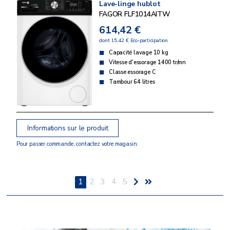
Lave-linge hublot
FAGOR FLF1014AITW
614,42 €
dont 15,42 € Eco-participation
Capacité lavage 10 kg
Vitesse d'essorage 1400 tr/mn
Classe essorage C
Tambour 64 litres
Informations sur le produit
Pour passer commande, contactez votre magasin.
1
2
3
4
5