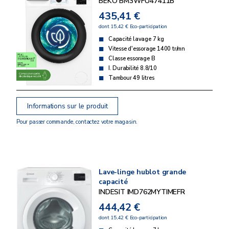
BEKO BM3WFU47411B
435,41 €
dont 15,42 € Eco-participation
Capacité lavage 7 kg
Vitesse d'essorage 1400 tr/mn
Classe essorage B
I. Durabilité 8.8/10
Tambour 49 litres
Informations sur le produit
Pour passer commande, contactez votre magasin.
Lave-linge hublot grande
capacité
INDESIT IMD762MYTIMEFR
444,42 €
dont 15,42 € Eco-participation