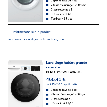
Capacité lavage 7 kg
Vitesse d'essorage 1200 tr/mn
Classe essorage B
I. Durabilité 8.4/10
Tambour 46 litres
Informations sur le produit
Pour passer commande, contactez votre magasin.
Lave-linge hublot grande
capacité
BEKO BM3WFT48451C
465,41 €
dont 15,42 € Eco-participation
Capacité lavage 8 kg
Vitesse d'essorage 1400 tr/mn
Classe essorage B
I. Durabilité 8.8/10