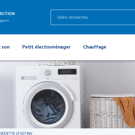
IBUTION
gasin
 son
Petit électroménager
Chauffage
VEDETTE LFV274W