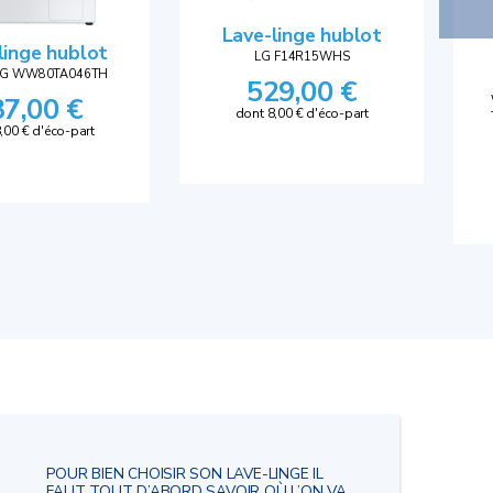
Lave-linge hublot
linge hublot
LG F14R15WHS
G WW80TA046TH
529,00 €
37,00 €
dont 8,00 € d'éco-part
,00 € d'éco-part
POUR BIEN CHOISIR SON LAVE-LINGE IL
FAUT TOUT D’ABORD SAVOIR OÙ L’ON VA