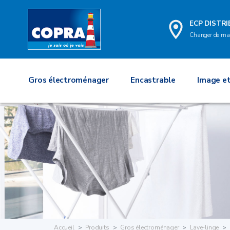
ECP DISTR
Changer de ma
Gros électroménager
Encastrable
Image et
Accueil
Produits
Gros électroménager
Lave-linge