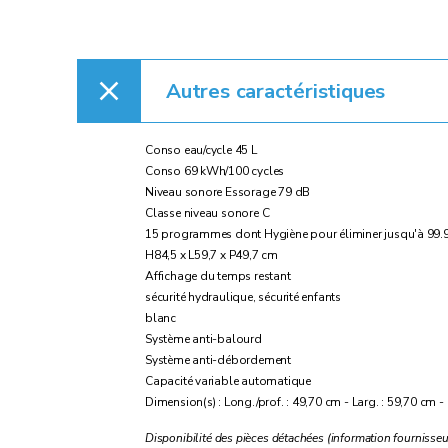
Autres caractéristiques
Conso eau/cycle 45 L
Conso 69 kWh/100 cycles
Niveau sonore Essorage 79 dB
Classe niveau sonore C
15 programmes dont Hygiène pour éliminer jusqu'à 99.9% d
H84,5 x L59,7 x P49,7 cm
Affichage du temps restant
sécurité hydraulique, sécurité enfants
blanc
Système anti-balourd
Système anti-débordement
Capacité variable automatique
Dimension(s) : Long./prof. : 49,70 cm - Larg. : 59,70 cm -
Disponibilité des pièces détachées (information fournisseu