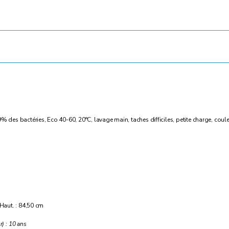
es bactéries, Eco 40-60, 20°C, lavage main, taches difficiles, petite charge, coule
 Haut. : 84,50 cm
r) : 10 ans