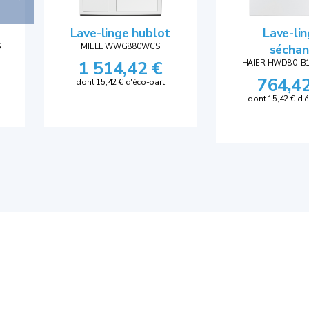
Lave-linge hublot
Lave-li
S
MIELE WWG880WCS
séchan
1 514,42 €
HAIER HWD80-B1
764,4
dont 15,42 € d'éco-part
dont 15,42 € d'