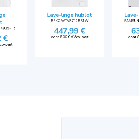
nge
Lave-linge hublot
Lave-
t
BEKO WTV8712BS1W
SAMSUN
447,99 €
6
4939-FR
2 €
dont 8,00 € d'éco-part
dont 8
éco-part