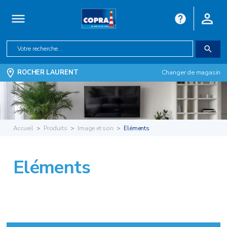
ROCHER LAURENT
Changer de magasin
Accueil
Produits
Image et son
Eléments
Eléments