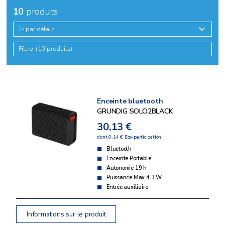
10
produits
Tri par défaut
Filtrer (10 produits)
Enceinte bluetooth
GRUNDIG SOLO2BLACK
30,13 €
dont 0,14 € Eco-participation
Bluetooth
Enceinte Portable
Autonomie 19 h
Puissance Max 4.3 W
Entrée auxiliaire
Informations sur le produit