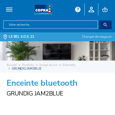
LE BEL S.O.S. 21
Changer de magasin
Accueil
Produits
Image et son
Eléments
GRUNDIG JAM2BLUE
Enceinte bluetooth
GRUNDIG JAM2BLUE