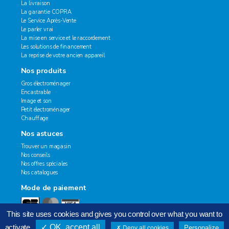
La livraison
La garantie COPRA
Le Service Après-Vente
Le parler vrai
La mise en service et le raccordement
Les solutions de financement
La reprise de votre ancien appareil
Nos produits
Gros électroménager
Encastrable
Image et son
Petit électroménager
Chauffage
Nos astuces
Trouver un magasin
Nos conseils
Nos offres spéciales
Nos catalogues
Mode de paiement
This site uses cookies and gives you control over what you want to
activate
OK, accept all
Personalize
Deny all cookies