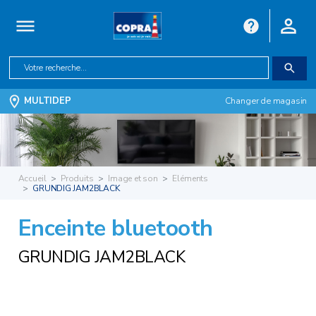
MULTIDEP
Changer de magasin
Accueil
Produits
Image et son
Eléments
GRUNDIG JAM2BLACK
Enceinte bluetooth
GRUNDIG JAM2BLACK