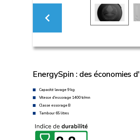
EnergySpin : des économies d
Capacité lavage 9 kg
Vitesse d'essorage 1400 tr/mn
Classe essorage B
Tambour 65 litres