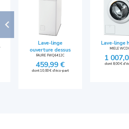
Lave-linge
Lave-linge 
W
ouverture dessus
MIELE WCD
1 007,0
FAURE FWQ6412C
459,99 €
dont 8,00 € d'é
dont 10,00 € d'éco-part