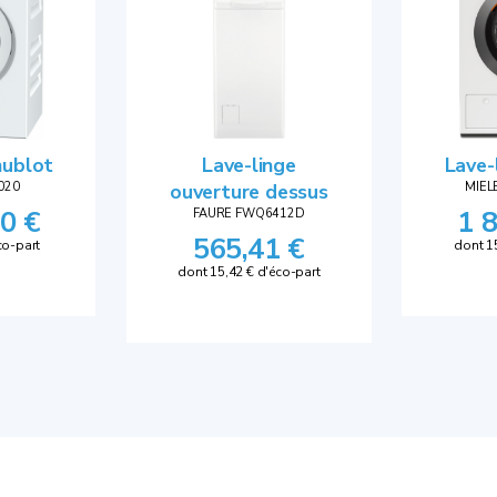
hublot
Lave-linge
Lave-
020
ouverture dessus
MIE
0 €
1 
FAURE FWQ6412D
565,41 €
co-part
dont 1
dont 15,42 € d'éco-part