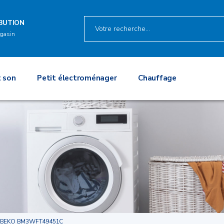
IBUTION
gasin
 son
Petit électroménager
Chauffage
BEKO BM3WFT49451C