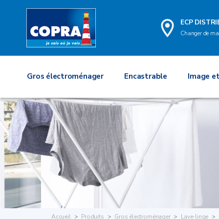
ECP DISTR
Changer de ma
Gros électroménager
Encastrable
Image et
Accueil
Produits
Gros électroménager
Lave-linge