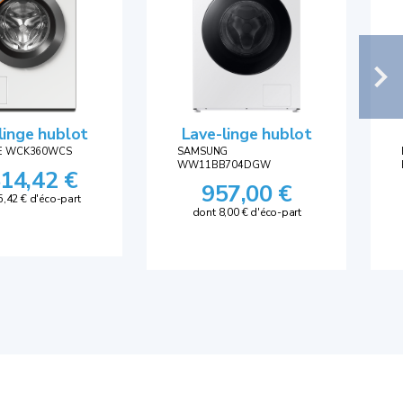
linge hublot
Lave-linge hublot
LE WCK360WCS
SAMSUNG
WW11BB704DGW
814,42 €
957,00 €
5,42 € d'éco-part
dont 8,00 € d'éco-part