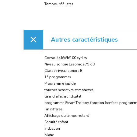
Tambour 65 litres
Autres caractéristiques
Conso 44 kWh/100 cycles
Niveau sonore Essorage 75 dB
Classe niveau sonore B
15 programmes
Programme rapide
touches sensitives et manettes
Grand afficheur digital
programme SteamTherapy, fonction Ironfast, programme
Fin différée
Affichage du temps restant
Sécurité enfant
Induction
blanc