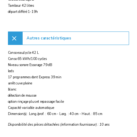
Tambour 42 litres
départ différé 1-19h
Autres caractéristiques
Conso eau/cycle 42 L
Conso 65 kWh/100 cycles
Niveau sonore Essorage 79 dB
leds
17 programmes dont Express 39 min
arrêt cuve pleine
blanc
détection de mousse
option rinçage plus et repassage facile
Capacité variable automatique
Dimension(s) : Long./prof. : 60 cm - Larg. : 40 cm - Haut. : 85 cm
Disponibilité des pièces détachées (information fournisseur) : 10 ans