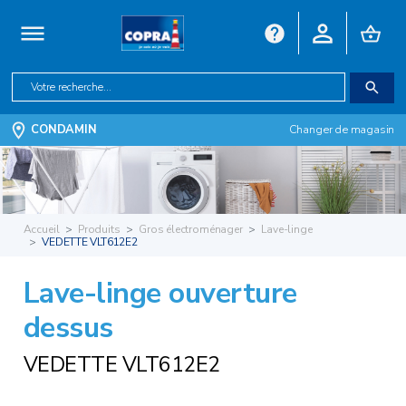
CONDAMIN
Changer de magasin
Accueil
Produits
Gros électroménager
Lave-linge
VEDETTE VLT612E2
Lave-linge ouverture
dessus
VEDETTE VLT612E2