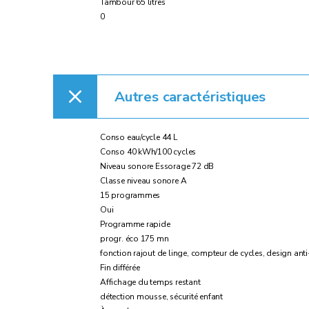
Tambour 65 litres
0
Autres caractéristiques
Conso eau/cycle 44 L
Conso 40 kWh/100 cycles
Niveau sonore Essorage 72 dB
Classe niveau sonore A
15 programmes
Oui
Programme rapide
progr. éco 175 mn
fonction rajout de linge, compteur de cycles, design ant
Fin différée
Affichage du temps restant
détection mousse, sécurité enfant