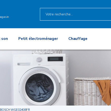
agasin
 son
Petit électroménager
Chauffage
BOSCH WGE02408FR