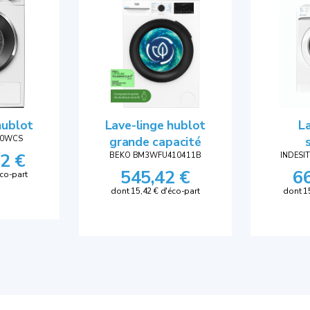
hublot
Lave-linge hublot
La
80WCS
grande capacité
2 €
BEKO BM3WFU410411B
INDESI
545,42 €
6
éco-part
dont 15,42 € d'éco-part
dont 1