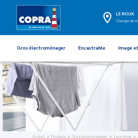
LE ROUX
Changer de m
Gros électroménager
Encastrable
Image et
Accueil
Produits
Gros électroménager
Lave-linge