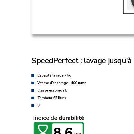
SpeedPerfect : lavage jusqu'à 
Capacité lavage 7 kg
Vitesse d'essorage 1400 tr/mn
Classe essorage B
Tambour 65 litres
0