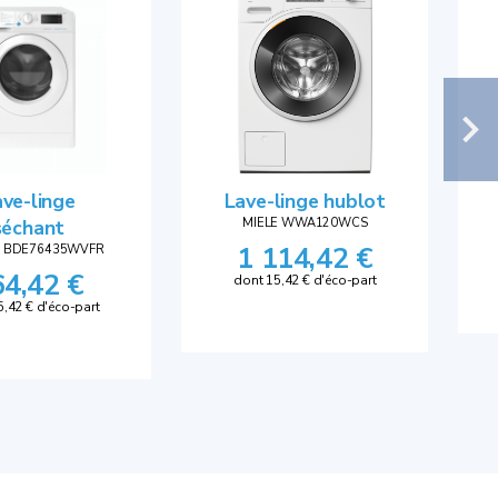
ve-linge
Lave-linge hublot
séchant
MIELE WWA120WCS
1 114,42 €
T BDE76435WVFR
64,42 €
dont 15,42 € d'éco-part
5,42 € d'éco-part