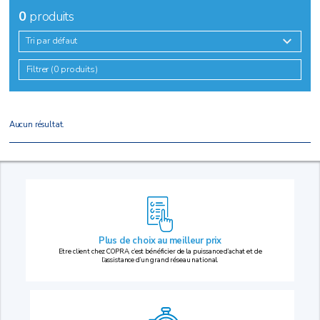
0
produits
Tri par défaut
Filtrer (0 produits)
Aucun résultat.
Plus de choix au
meilleur prix
Etre client chez COPRA, c’est bénéficier de la puissance d’achat et de
l’assistance d’un grand réseau national.