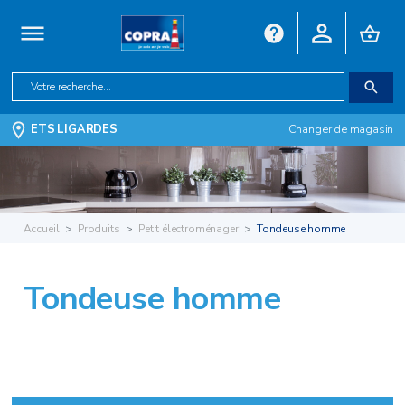
ETS LIGARDES
Changer de magasin
Accueil
Produits
Petit électroménager
Tondeuse homme
Tondeuse homme