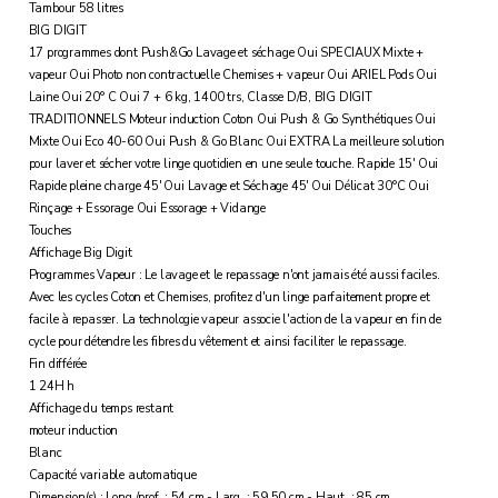
Tambour 58 litres
BIG DIGIT
17 programmes dont Push&Go Lavage et séchage Oui SPECIAUX Mixte +
vapeur Oui Photo non contractuelle Chemises + vapeur Oui ARIEL Pods Oui
Laine Oui 20° C Oui 7 + 6 kg, 1400 trs, Classe D/B, BIG DIGIT
TRADITIONNELS Moteur induction Coton Oui Push & Go Synthétiques Oui
Mixte Oui Eco 40-60 Oui Push & Go Blanc Oui EXTRA La meilleure solution
pour laver et sécher votre linge quotidien en une seule touche. Rapide 15' Oui
Rapide pleine charge 45' Oui Lavage et Séchage 45' Oui Délicat 30°C Oui
Rinçage + Essorage Oui Essorage + Vidange
Touches
Affichage Big Digit
Programmes Vapeur : Le lavage et le repassage n'ont jamais été aussi faciles.
Avec les cycles Coton et Chemises, profitez d'un linge parfaitement propre et
facile à repasser. La technologie vapeur associe l'action de la vapeur en fin de
cycle pour détendre les fibres du vêtement et ainsi faciliter le repassage.
Fin différée
1 24H h
Affichage du temps restant
moteur induction
Blanc
Capacité variable automatique
Dimension(s) : Long./prof. : 54 cm - Larg. : 59,50 cm - Haut. : 85 cm