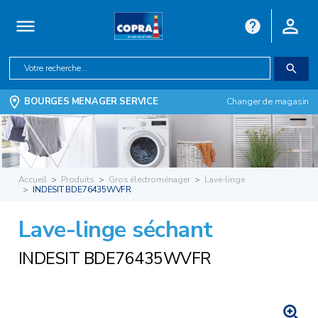
BOURGES MENAGER SERVICE
Changer de magasin
Accueil
Produits
Gros électroménager
Lave-linge
INDESIT BDE76435WVFR
Lave-linge séchant
INDESIT BDE76435WVFR