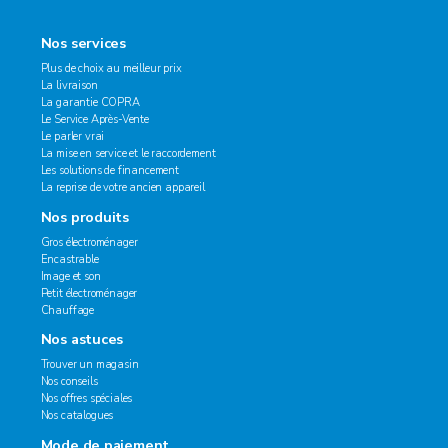
Nos services
Plus de choix au meilleur prix
La livraison
La garantie COPRA
Le Service Après-Vente
Le parler vrai
La mise en service et le raccordement
Les solutions de financement
La reprise de votre ancien appareil
Nos produits
Gros électroménager
Encastrable
Image et son
Petit électroménager
Chauffage
Nos astuces
Trouver un magasin
Nos conseils
Nos offres spéciales
Nos catalogues
Mode de paiement