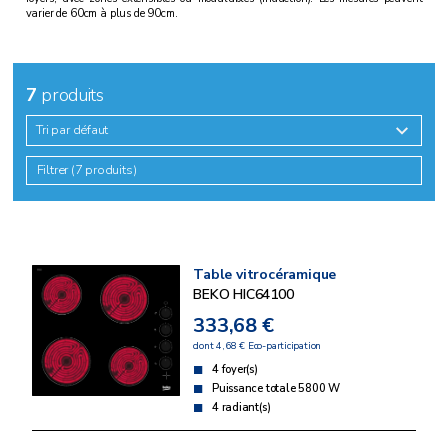
varier de 60cm à plus de 90cm.
7
produits
Tri par défaut
Filtrer (7 produits)
Table vitrocéramique
BEKO HIC64100
333,68 €
dont 4,68 € Eco-participation
4 foyer(s)
Puissance totale 5800 W
4 radiant(s)