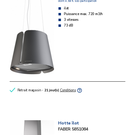
dont 4,68 € Eco-participation
ilot
Puissance max. 720 m3/h
3 vitesses
73 dB
Retrait magasin -
21 jour(s)
Conditions
Hotte îlot
FABER 5851084