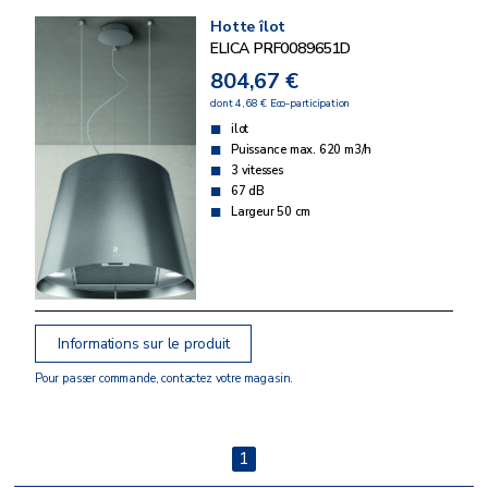
Hotte îlot
ELICA PRF0089651D
804,67 €
dont 4,68 € Eco-participation
ilot
Puissance max. 620 m3/h
3 vitesses
67 dB
Largeur 50 cm
Informations sur le produit
Pour passer commande, contactez votre magasin.
1