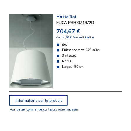
Hotte îlot
ELICA PRF0071972D
704,67 €
dont 4,68 € Eco-participation
ilot
Puissance max. 620 m3/h
3 vitesses
67 dB
Largeur 50 cm
Informations sur le produit
Pour passer commande, contactez votre magasin.