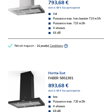
793,68 €
dont 4,68 € Eco-participation
ilot
Puissance max. hors booster 710 m3/h
Puissance max. 710 m3/h
4 vitesses
66 dB
Retrait magasin -
21 jour(s)
Conditions
Hotte îlot
FABER 5851381
893,68 €
dont 4,68 € Eco-participation
box
Puissance max. 720 m3/h
4 vitesses
69 dB