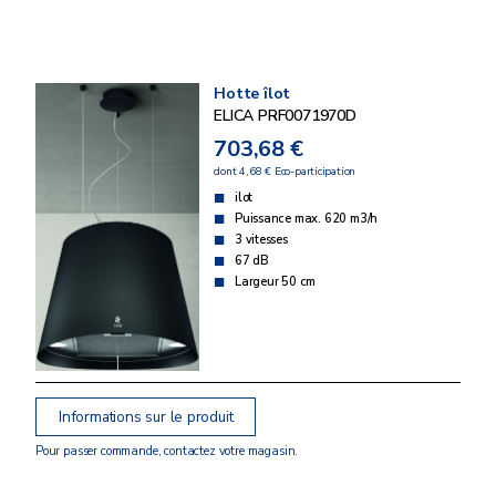
Hotte îlot
ELICA PRF0071970D
703,68 €
dont 4,68 € Eco-participation
ilot
Puissance max. 620 m3/h
3 vitesses
67 dB
Largeur 50 cm
Informations sur le produit
Pour passer commande, contactez votre magasin.