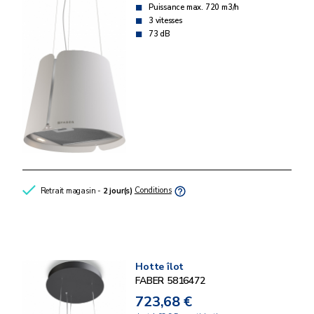
Puissance max. 720 m3/h
3 vitesses
73 dB
Retrait magasin -
2 jour(s)
Conditions
Hotte îlot
FABER 5816472
723,68 €