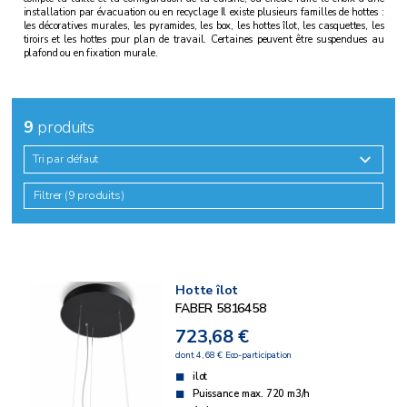
installation par évacuation ou en recyclage Il existe plusieurs familles de hottes :
les décoratives murales, les pyramides, les box, les hottes îlot, les casquettes, les
tiroirs et les hottes pour plan de travail. Certaines peuvent être suspendues au
plafond ou en fixation murale.
9
produits
Tri par défaut
Filtrer (9 produits)
Hotte îlot
FABER 5816458
723,68 €
dont 4,68 € Eco-participation
ilot
Puissance max. 720 m3/h