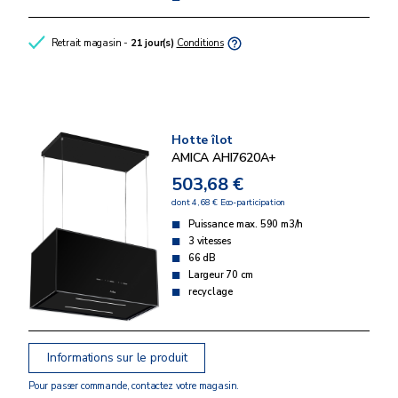
Retrait magasin -
21 jour(s)
Conditions
Hotte îlot
AMICA AHI7620A+
503,68 €
dont 4,68 € Eco-participation
Puissance max. 590 m3/h
3 vitesses
66 dB
Largeur 70 cm
recyclage
Informations sur le produit
Pour passer commande, contactez votre magasin.