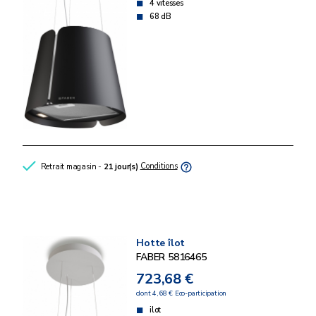
4 vitesses
68 dB
Retrait magasin -
21 jour(s)
Conditions
Hotte îlot
FABER 5816465
723,68 €
dont 4,68 € Eco-participation
ilot