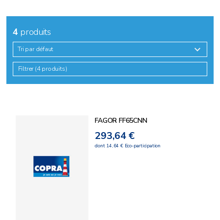
4
produits
Tri par défaut
Filtrer (4 produits)
FAGOR FF65CNN
293,64 €
dont 14,64 € Eco-participation