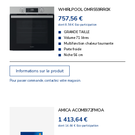
WHIRLPOOL OMR559RR0X
757,56 €
dont 8,56 € Eco-participation
GRANDE TAILLE
Volume 71 litres
Multifonction chaleur tournante
Porte froide
Niche 56 cm
Informations sur le produit
Pour passer commande, contactez votre magasin.
AMICA ACOMBI72FMOA
1 413,64 €
dont 14,64 € Eco-participation