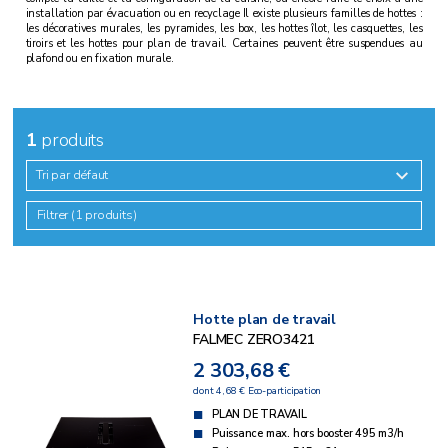
installation par évacuation ou en recyclage Il existe plusieurs familles de hottes :
les décoratives murales, les pyramides, les box, les hottes îlot, les casquettes, les
tiroirs et les hottes pour plan de travail. Certaines peuvent être suspendues au
plafond ou en fixation murale.
1
produits
Tri par défaut
Filtrer (1 produits)
Hotte plan de travail
FALMEC ZERO3421
2 303,68 €
dont 4,68 € Eco-participation
PLAN DE TRAVAIL
Puissance max. hors booster 495 m3/h