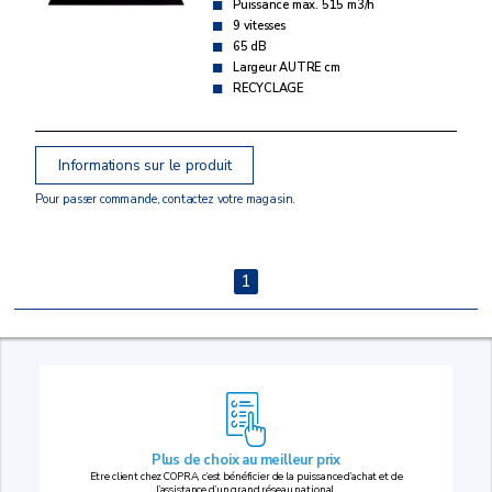
Puissance max. 515 m3/h
9 vitesses
65 dB
Largeur AUTRE cm
RECYCLAGE
Informations sur le produit
Pour passer commande, contactez votre magasin.
1
Plus de choix au
meilleur prix
Etre client chez COPRA, c’est bénéficier de la puissance d’achat et de
l’assistance d’un grand réseau national.