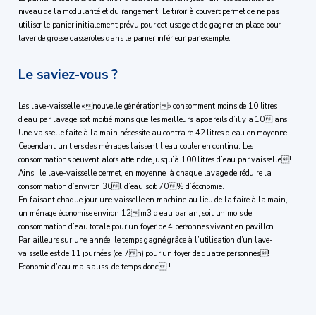
niveau de la modularité et du rangement. Le tiroir à couvert permet de ne pas
utiliser le panier initialement prévu pour cet usage et de gagner en place pour
laver de grosse casseroles dans le panier inférieur par exemple.
Le saviez-vous ?
Les lave-vaisselle «nouvelle génération» consomment moins de 10 litres
d’eau par lavage soit moitié moins que les meilleurs appareils d’il y a 10 ans.
Une vaisselle faite à la main nécessite au contraire 42 litres d’eau en moyenne.
Cependant un tiers des ménages laissent l’eau couler en continu. Les
consommations peuvent alors atteindre jusqu’à 100 litres d’eau par vaisselle!
Ainsi, le lave-vaisselle permet, en moyenne, à chaque lavage de réduire la
consommation d’environ 30l d’eau soit 70% d’économie.
En faisant chaque jour une vaisselle en machine au lieu de la faire à la main,
un ménage économise environ 12 m3 d’eau par an, soit un mois de
consommation d’eau totale pour un foyer de 4 personnes vivant en pavillon.
Par ailleurs sur une année, le temps gagné grâce à l’utilisation d’un lave-
vaisselle est de 11 journées (de 7h) pour un foyer de quatre personnes!
Economie d’eau mais aussi de temps donc !