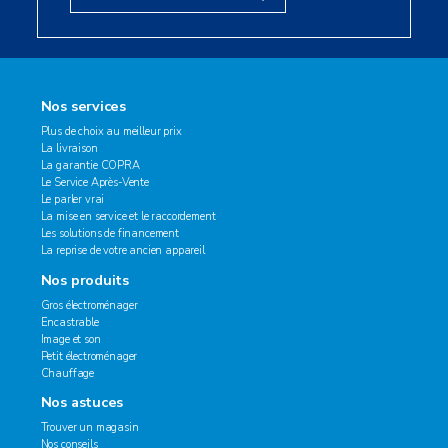
Nos services
Plus de choix au meilleur prix
La livraison
La garantie COPRA
Le Service Après-Vente
Le parler vrai
La mise en service et le raccordement
Les solutions de financement
La reprise de votre ancien appareil
Nos produits
Gros électroménager
Encastrable
Image et son
Petit électroménager
Chauffage
Nos astuces
Trouver un magasin
Nos conseils