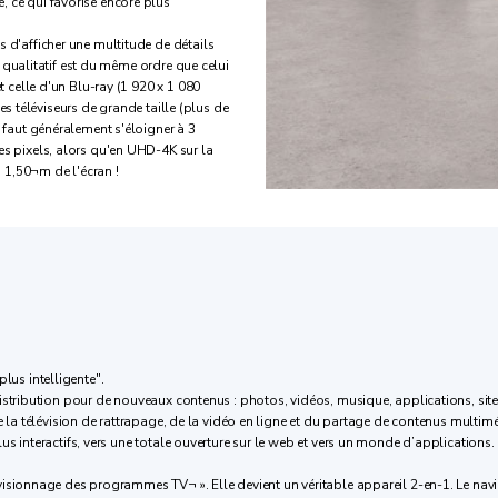
 ce qui favorise encore plus
 d'afficher une multitude de détails
ut qualitatif est du même ordre que celui
t celle d'un Blu-ray (1 920 x 1 080
 les téléviseurs de grande taille (plus de
 faut généralement s'éloigner à 3
es pixels, alors qu'en UHD-4K sur la
1,50¬m de l'écran !
plus intelligente".
distribution pour de nouveaux contenus : photos, vidéos, musique, applications, si
e la télévision de rattrapage, de la vidéo en ligne et du partage de contenus multim
s interactifs, vers une totale ouverture sur le web et vers un monde d’applications.
isionnage des programmes TV¬ ». Elle devient un véritable appareil 2-en-1. Le navig