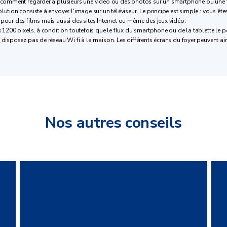
 : comment regarder à plusieurs une vidéo ou des photos sur un smartphone ou une t
ution consiste à envoyer l'image sur un téléviseur. Le principe est simple : vous êtes
 pour des films mais aussi des sites Internet ou même des jeux vidéo.
x 1200 pixels, à condition toutefois que le flux du smartphone ou de la tablette le p
 disposez pas de réseau Wi fi à la maison. Les différents écrans du foyer peuvent ain
Nos autres conseils