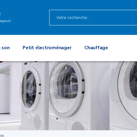
M
agasin
 son
Petit électroménager
Chauffage
pra