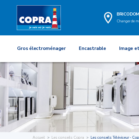
BRICODO
Changer de m
Gros électroménager
Encastrable
Image et
Accueil
Les conseils Copra
Les conseils Téléviseur - Co