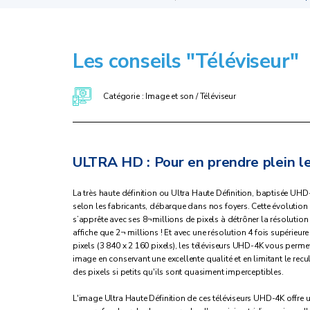
Les conseils "Téléviseur"
Catégorie : Image et son / Téléviseur
ULTRA HD : Pour en prendre plein le
La très haute définition ou Ultra Haute Définition, baptisée U
selon les fabricants, débarque dans nos foyers. Cette évolution
s’apprête avec ses 8¬millions de pixels à détrôner la résoluti
affiche que 2¬ millions ! Et avec une résolution 4 fois supérieur
pixels (3 840 x 2 160 pixels), les téléviseurs UHD-4K vous permet
image en conservant une excellente qualité et en limitant le recul
des pixels si petits qu'ils sont quasiment imperceptibles.
L'image Ultra Haute Définition de ces téléviseurs UHD-4K offre 