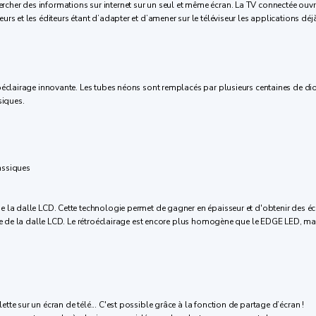
r chercher des informations sur internet sur un seul et même écran. La TV connectée ouv
rs et les éditeurs étant d’adapter et d’amener sur le téléviseur les applications déj
oéclairage innovante. Les tubes néons sont remplacés par plusieurs centaines de diod
siques.
assiques
 la dalle LCD. Cette technologie permet de gagner en épaisseur et d'obtenir des éc
ce de la dalle LCD. Le rétroéclairage est encore plus homogène que le EDGE LED, mai
te sur un écran de télé... C'est possible grâce à la fonction de partage d’écran !