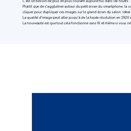
C'est un besoin de plus en plus courant aujourd'hui dans les foyers
Plutôt que de s'agglutiner autour du petit écran du smartphone, la sol
cliquer pour dupliquer ces images sur le grand écran du salon. Idéal
La qualité d'image peut aller jusqu'à de la haute résolution en 1920 
La nouveauté est que tout cela fonctionne sans fil et même si vous ne