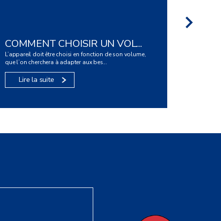
COMMENT CHOISIR UN VOL...
POUR 
L’appareil doit être choisi en fonction de son volume,
dans la cui
que l’on cherchera à adapter aux bes...
buanderie à
Lire la suite
Lire 