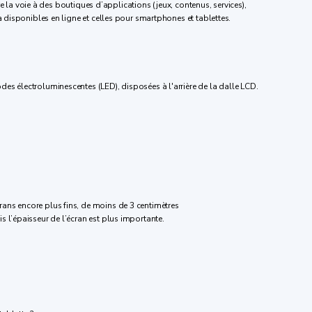
re la voie à des boutiques d’applications (jeux, contenus, services),
à disponibles en ligne et celles pour smartphones et tablettes.
es électroluminescentes (LED), disposées à l'arrière de la dalle LCD.
rans encore plus fins, de moins de 3 centimètres
s l’épaisseur de l’écran est plus importante.