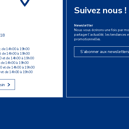
Suivez nous !
Newsletter
Nous vous écrirons une fois par mo
partager l’actualité, les tendances et
 18
promotionnelles.
t de 14h00 à 19h00
S’abonner aux newsletter
t de 14h00 à 19h00
0 et de 14h00 à 19h00
t de 14h00 à 19h00
0 et de 14h00 à 19h00
 et de 14h00 à 19h00
sin