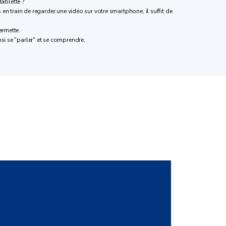
ablette ?
 en train de regarder une vidéo sur votre smartphone, il suffit de
ermette.
si se "parler" et se comprendre.