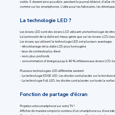
visités. Il devient ainsi possible, pendant le journal télévisé, d’alle
comme sur les smartphones. L’idée pour les fabricants, les développeu
La technologie LED ?
Les écrans LED sont des écrans LCD utilisant une technologie de rétr
La luminosité de la dalle est mieux gérée que sur les écrans LCD clas
Les écrans qui utilisent la technologie LED ont plusieurs avantages :
- rétroéclairage de la dalle LCD plus homogène
- taux de contraste plus élevé
- noirs plus profonds
- consommation d’énergie jusqu’à 40 % inférieure aux écrans LCD cl
Plusieurs technologies LED différentes existent :
- La technologie EDGE LED. Les diodes sont placées sur la bordure de
- La technologie Full LED, les diodes sont placées sur toute la surfa
Fonction de partage d'écran
Projetez votre smartphone sur votre TV !
Afficher de manière simple le contenu d'un smartphone ou d'une tablet