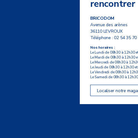
rencontrer
BRICODOM
Avenue des arènes
36110 LEVROUX
Téléphone :
02 54 35 70
Nos horaires :
Le Lundi de 08h30 à 12h30 e
Le Mardi de 08h30 à 12h30 e
Le Mercredi de 08h30 à 12h3
Le Jeudi de 08h30 à 12h30 e
Le Vendredi de 08h30 à 12h3
Le Samedi de 08h30 à 12h30
Localiser notre maga