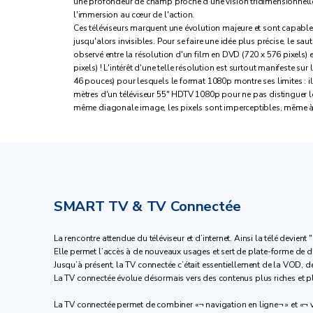
une profondeur de champ proche d'une vision tridimensionnelle,
l'immersion au cœur de l'action.
Ces téléviseurs marquent une évolution majeure et sont capables
jusqu'alors invisibles. Pour se faire une idée plus précise, le sa
observé entre la résolution d'un film en DVD (720 x 576 pixels) e
pixels) ! L'intérêt d'une telle résolution est surtout manifeste sur
46 pouces) pour lesquels le format 1080p montre ses limites : il
mètres d'un téléviseur 55" HDTV 1080p pour ne pas distinguer l
même diagonale image, les pixels sont imperceptibles, même à 
SMART TV & TV Connectée
La rencontre attendue du téléviseur et d’internet. Ainsi la télé devient "
Elle permet l’accès à de nouveaux usages et sert de plate-forme de 
Jusqu’à présent, la TV connectée c’était essentiellement de la VOD, d
La TV connectée évolue désormais vers des contenus plus riches et plu
La TV connectée permet de combiner «¬ navigation en ligne¬ » et «¬ v