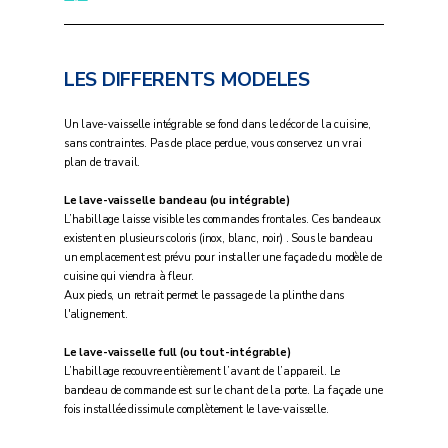
LES DIFFERENTS MODELES
Un lave-vaisselle intégrable se fond dans le décor de la cuisine,
sans contraintes. Pas de place perdue, vous conservez un vrai
plan de travail.
Le lave-vaisselle bandeau (ou intégrable)
L’habillage laisse visible les commandes frontales. Ces bandeaux
existent en plusieurs coloris (inox, blanc, noir) . Sous le bandeau
un emplacement est prévu pour installer une façade du modèle de
cuisine qui viendra à fleur.
Aux pieds, un retrait permet le passage de la plinthe dans
l'alignement.
Le lave-vaisselle full (ou tout-intégrable)
L’habillage recouvre entièrement l’avant de l’appareil. Le
bandeau de commande est sur le chant de la porte. La façade une
fois installée dissimule complètement le lave-vaisselle.