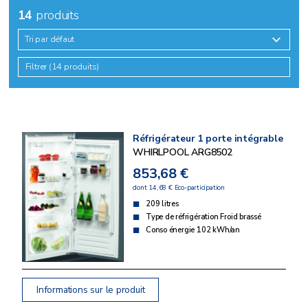
14
produits
Tri par défaut
Filtrer (14 produits)
Réfrigérateur 1 porte intégrable
WHIRLPOOL ARG8502
853,68 €
dont 14,68 € Eco-participation
209 litres
Type de réfrigération Froid brassé
Conso énergie 102 kWh/an
Informations sur le produit