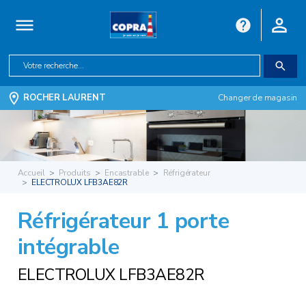
ROCHER LAURENT
Changer de magasin
Accueil
Produits
Encastrable
Réfrigérateur
ELECTROLUX LFB3AE82R
Réfrigérateur 1 porte
intégrable
ELECTROLUX LFB3AE82R