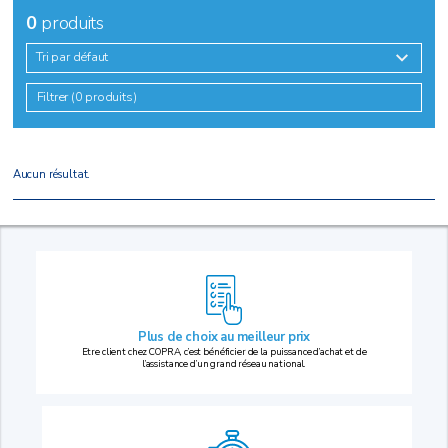
0
produits
Tri par défaut
Filtrer (0 produits)
Aucun résultat.
Plus de choix au
meilleur prix
Etre client chez COPRA, c’est bénéficier de la puissance d’achat et de
l’assistance d’un grand réseau national.