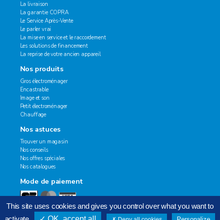
La livraison
La garantie COPRA
Le Service Après-Vente
Le parler vrai
La mise en service et le raccordement
Les solutions de financement
La reprise de votre ancien appareil
Nos produits
Gros électroménager
Encastrable
Image et son
Petit électroménager
Chauffage
Nos astuces
Trouver un magasin
Nos conseils
Nos offres spéciales
Nos catalogues
Mode de paiement
This site uses cookies and gives you control over what you want to
activate
OK, accept all
Personalize
Deny all cookies