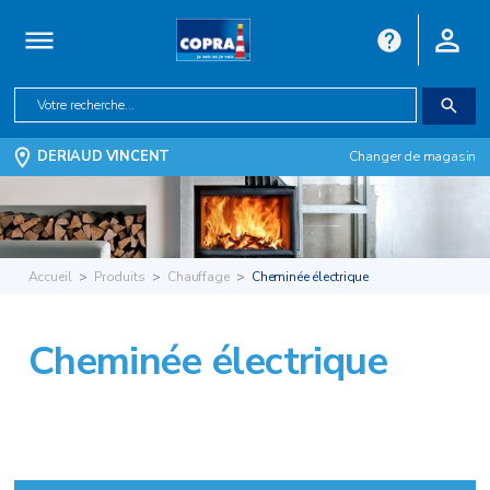
DERIAUD VINCENT
Changer de magasin
Accueil
Produits
Chauffage
Cheminée électrique
Cheminée électrique