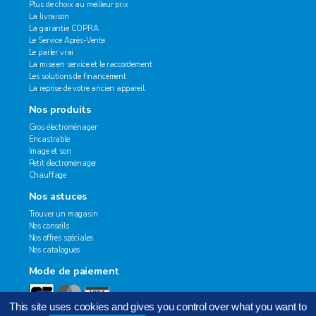
Plus de choix au meilleur prix
La livraison
La garantie COPRA
Le Service Après-Vente
Le parler vrai
La mise en service et le raccordement
Les solutions de financement
La reprise de votre ancien appareil
Nos produits
Gros électroménager
Encastrable
Image et son
Petit électroménager
Chauffage
Nos astuces
Trouver un magasin
Nos conseils
Nos offres spéciales
Nos catalogues
Mode de paiement
This site uses cookies and gives you control over what you want to