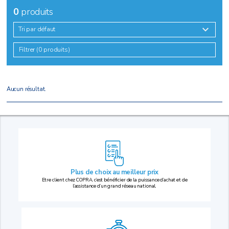
0
produits
Tri par défaut
Filtrer (0 produits)
Aucun résultat.
Plus de choix au
meilleur prix
Etre client chez COPRA, c’est bénéficier de la puissance d’achat et de
l’assistance d’un grand réseau national.