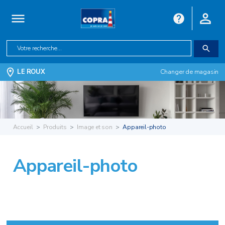
LE ROUX
Changer de magasin
Accueil
Produits
Image et son
Appareil-photo
Appareil-photo