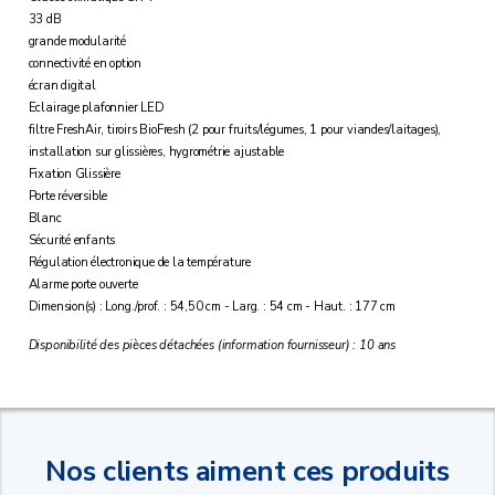
33 dB
grande modularité
connectivité en option
écran digital
Eclairage plafonnier LED
filtre FreshAir, tiroirs BioFresh (2 pour fruits/légumes, 1 pour viandes/laitages),
installation sur glissières, hygrométrie ajustable
Fixation Glissière
Porte réversible
Blanc
Sécurité enfants
Régulation électronique de la température
Alarme porte ouverte
Dimension(s) : Long./prof. : 54,50 cm - Larg. : 54 cm - Haut. : 177 cm
Disponibilité des pièces détachées (information fournisseur) : 10 ans
Nos clients aiment ces produits