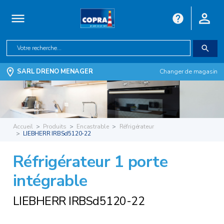
SARL DRENO MENAGER
Changer de magasin
Accueil
Produits
Encastrable
Réfrigérateur
LIEBHERR IRBSd5120-22
Réfrigérateur 1 porte
intégrable
LIEBHERR IRBSd5120-22