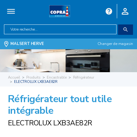
MALSERT HERVE
Changer de magasin
Accueil
Produits
Encastrable
Réfrigérateur
ELECTROLUX LXB3AE82R
Réfrigérateur tout utile
intégrable
ELECTROLUX LXB3AE82R