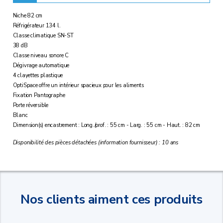
Niche 82 cm
Réfrigérateur 134 l.
Classe climatique SN-ST
38 dB
Classe niveau sonore C
Dégivrage automatique
4 clayettes plastique
OptiSpace offre un intérieur spacieux pour les aliments
Fixation Pantographe
Porte réversible
Blanc
Dimension(s) encastrement : Long./prof. : 55 cm - Larg. : 55 cm - Haut. : 82 cm
Disponibilité des pièces détachées (information fournisseur) : 10 ans
Nos clients aiment ces produits