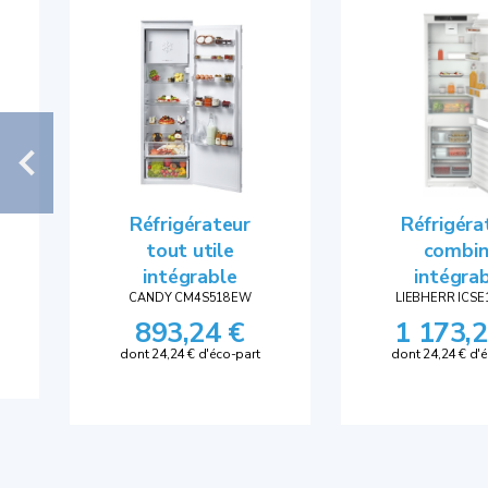
Réfrigérateur
Réfrigéra
tout utile
combi
intégrable
intégra
CANDY CM4S518EW
LIEBHERR ICSE
893,24 €
1 173,2
dont 24,24 € d'éco-part
dont 24,24 € d'