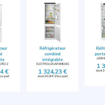
teur
Réfrigérateur
Réfr
né
combiné
porte
ble
intégrable
LIEBH
1 
1783-2
ELECTROLUX LNT6ME18S
4 €
1 324,23 €
dont 2
éco-part
dont 24,24 € d'éco-part