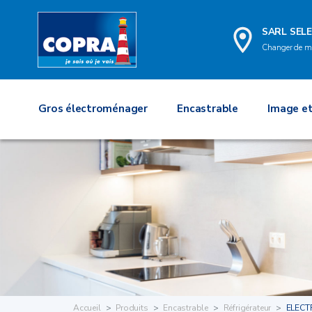
SARL SELE
Changer de m
Gros électroménager
Encastrable
Image et
Accueil
Produits
Encastrable
Réfrigérateur
ELECT