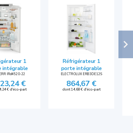
igérateur 1
Réfrigérateur 1
 intégrable
porte intégrable
ERR IRd4520-22
ELECTROLUX ERB3DE12S
323,24 €
864,67 €
4,24 € d'éco-part
dont 14,68 € d'éco-part