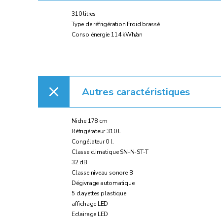
310 litres
Type de réfrigération Froid brassé
Conso énergie 114 kWh/an
Autres caractéristiques
Niche 178 cm
Réfrigérateur 310 l.
Congélateur 0 l.
Classe climatique SN-N-ST-T
32 dB
Classe niveau sonore B
Dégivrage automatique
5 clayettes plastique
affichage LED
Eclairage LED