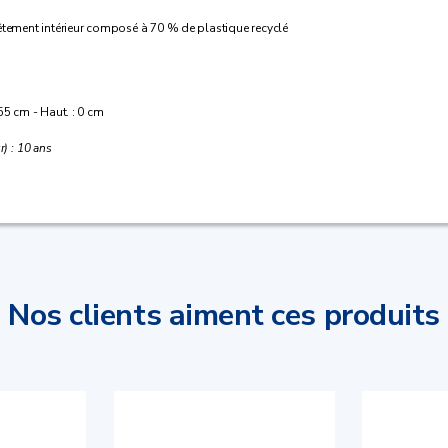
vêtement intérieur composé à 70 % de plastique recyclé
55 cm - Haut. : 0 cm
r) : 10 ans
Nos clients aiment ces produits