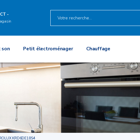
CT -
agasin
 son
Petit électroménager
Chauffage
ROLUX KRD6DE18S4