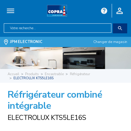
JPM ELECTRONIC
Changer de magasin
Accueil
Produits
Encastrable
Réfrigérateur
ELECTROLUX KTS5LE16S
Réfrigérateur combiné
intégrable
ELECTROLUX KTS5LE16S