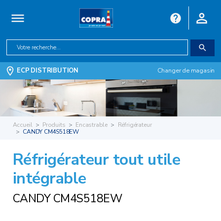
ECP DISTRIBUTION
Changer de magasin
Accueil
Produits
Encastrable
Réfrigérateur
CANDY CM4S518EW
Réfrigérateur tout utile
intégrable
CANDY CM4S518EW