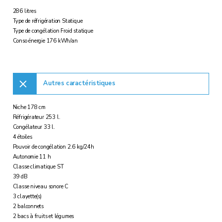
286 litres
Type de réfrigération Statique
Type de congélation Froid statique
Conso énergie 176 kWh/an
Autres caractéristiques
Niche 178 cm
Réfrigérateur 253 l.
Congélateur 33 l.
4 étoiles
Pouvoir de congélation 2.6 kg/24h
Autonomie 11 h
Classe climatique ST
39 dB
Classe niveau sonore C
3 clayette(s)
2 balconnets
2 bacs à fruits et légumes