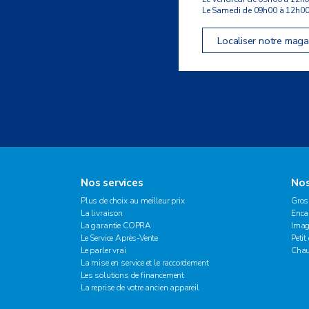
Le Samedi de 09h00 à 12h00
Localiser notre maga
Nos services
Nos
Plus de choix au meilleur prix
Gros
La livraison
Enca
La garantie COPRA
Imag
Le Service Après-Vente
Petit
Le parler vrai
Chau
La mise en service et le raccordement
Les solutions de financement
La reprise de votre ancien appareil