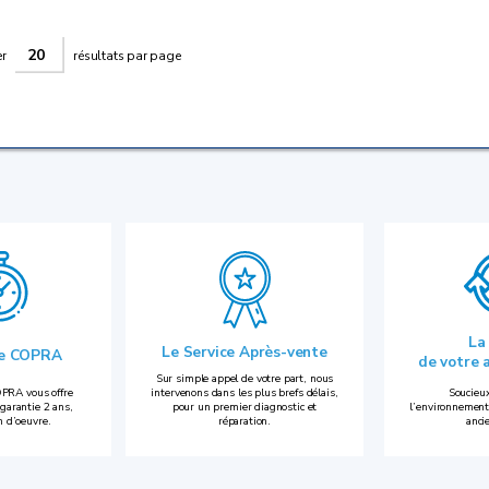
er
résultats par page
La
Le Service Après-vente
ie COPRA
de votre 
Sur simple appel de votre part, nous
PRA vous offre
intervenons dans les plus brefs délais,
Soucieux
garantie 2 ans,
pour un premier diagnostic et
l’environnement
n d’oeuvre.
réparation.
anci