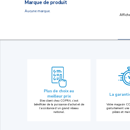
Marque de produit
Aucune marque.
Affich
Plus de choix au
La garant
meilleur prix
Etre client chez COPRA, c’est
bénéficier de la puissance d’achat et de
Votre magasin CO
l’assistance d’un grand réseau
gratuitement une 
national.
pièces et mai