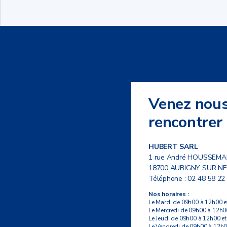
Venez nou
rencontrer
HUBERT SARL
1 rue André HOUSSEMA
18700 AUBIGNY SUR N
Téléphone :
02 48 58 22
Nos horaires :
Le Mardi de 09h00 à 12h00 e
Le Mercredi de 09h00 à 12h0
Le Jeudi de 09h00 à 12h00 e
Le Vendredi de 09h00 à 12h0