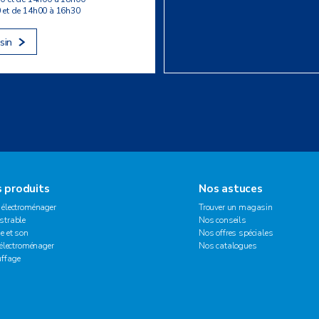
 et de 14h00 à 16h30
sin
 produits
Nos astuces
 électroménager
Trouver un magasin
strable
Nos conseils
e et son
Nos offres spéciales
 électroménager
Nos catalogues
ffage