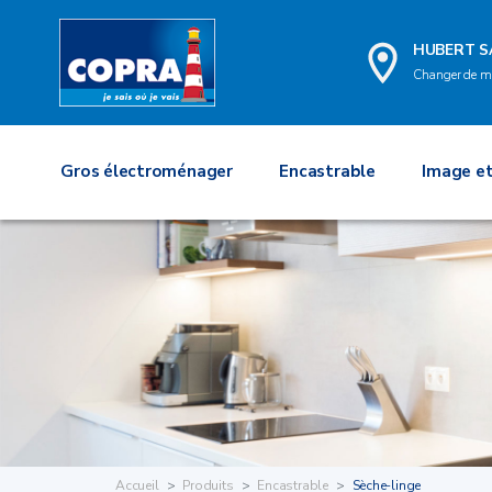
HUBERT S
Changer de m
Gros électroménager
Encastrable
Image et
Accueil
Produits
Encastrable
Sèche-linge