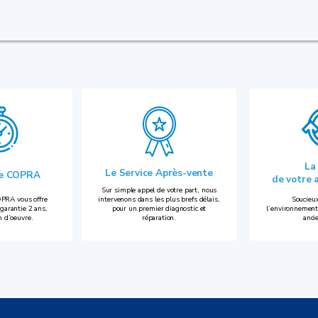
La
Le Service Après-vente
ie COPRA
de votre 
Sur simple appel de votre part, nous
PRA vous offre
intervenons dans les plus brefs délais,
Soucieux
garantie 2 ans,
pour un premier diagnostic et
l’environnement
n d’oeuvre.
réparation.
anci