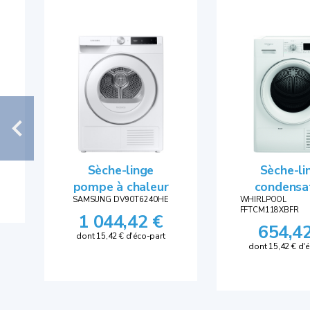
Sèche-linge
Sèche-li
pompe à chaleur
condensa
SAMSUNG DV90T6240HE
WHIRLPOOL
FFTCM118XBFR
1 044,42 €
654,4
dont 15,42 € d'éco-part
dont 15,42 € d'