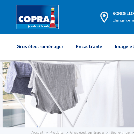
SORDELL
Changer de m
Gros électroménager
Encastrable
Image et
Accueil
Produits
Gros électroménager
Sèche-linge