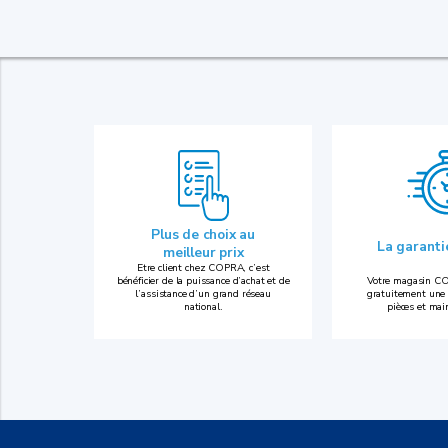
Plus de choix au
La garant
meilleur prix
Etre client chez COPRA, c’est
bénéficier de la puissance d’achat et de
Votre magasin CO
l’assistance d’un grand réseau
gratuitement une 
national.
pièces et mai