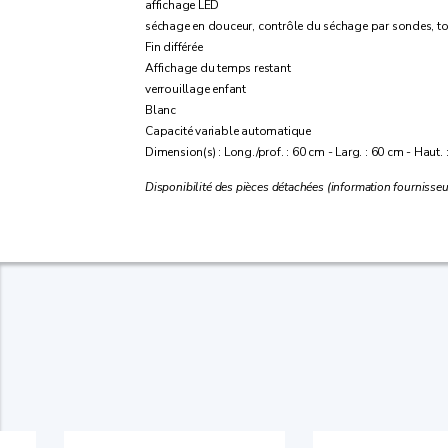
affichage LED
séchage en douceur, contrôle du séchage par sondes, t
Fin différée
Affichage du temps restant
verrouillage enfant
Blanc
Capacité variable automatique
Dimension(s) : Long./prof. : 60 cm - Larg. : 60 cm - Haut.
Disponibilité des pièces détachées (information fournisseur