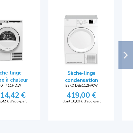
che-linge
Sèche-linge
e à chaleur
condensation
KO T411HD.W
BEKO DB8112PA0W
014,42 €
419,00 €
5,42 € d'éco-part
dont 10,00 € d'éco-part