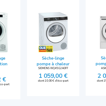
nge
Sèche-linge
Sè
tion
pompe à chaleur
pomp
SIEMENS WQ45G2A0FF
AS
1 059,00 €
2 
2 €
dont 10,00 € d'éco-part
dont 1
éco-part