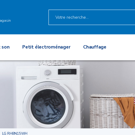
O
agasin
 son
Petit électroménager
Chauffage
LG RH8N15WH