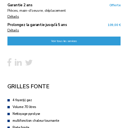
Garantie 2 ans
Offerte
Pièces, main-d'oeuvre, déplacement
Détails
Prolongez la garantie
jusqu'à 5 ans
109,00 €
Détails
Voir tous les services
GRILLES FONTE
4 foyer(s) gaz
Volume 70 litres
Nettoyage pyrolyse
multifonction chaleur tournante
Porte froide