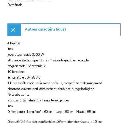
Porte froide
Autres caractéristiques
4 foyer(s)
inox
foyer ultra rapide 3500 W
allumage électronique "1 main", sécurité gaz thermocouple
programmateur électronique
10 fonctions
température 50 - 280°C
1 kit rails télescopiques à sortie partielle, compartiment de rangement
abattant, cuvette anti-débordement, double éclairage halogène
Porte abattante
2 grilles, 1 lèchefrite, 1 kit rails télescopiques
inox
Dimension(s) : Long./prof. : 60 cm - Larg. : 60 cm - Haut. : 85 cm
Disponibilité des pièces détachées (information fournisseur) : 10 ans