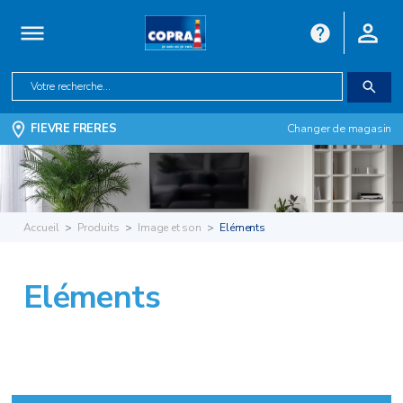
FIEVRE FRERES
Changer de magasin
Accueil
Produits
Image et son
Eléments
Eléments