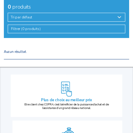
0
produits
Tri par défaut
Filtrer (0 produits)
Aucun résultat.
Plus de choix au
meilleur prix
Etre client chez COPRA, c’est bénéficier de la puissance d’achat et de
l’assistance d’un grand réseau national.