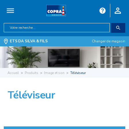
ETS DA SILVA & FILS
Changer de magasin
Accueil
Produits
Image et son
Téléviseur
Téléviseur