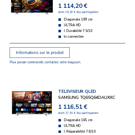
1 114,20 €
dont 15,20 € Eco-participation
Diagonale 189 cm
ULTRA HD
I. Durabilité 7.5/10
tv connectée
Informations sur le produit
Pour passer commande, contactez votre magasin.
TELEVISEUR QLED
SAMSUNG TQ65Q64DAUXXC
1 116,51 €
dont 17,51 € Eco-participation
Diagonale 165 cm
ULTRA HD
I. Réparabilité 7.8/10