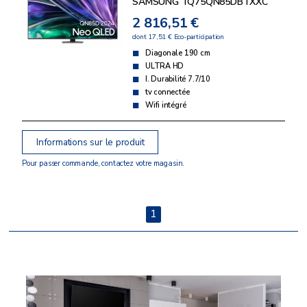
SAMSUNG TQ75QN85DBTXXC
2 816,51 €
dont 17,51 € Eco-participation
Diagonale 190 cm
ULTRA HD
I. Durabilité 7.7/10
tv connectée
Wifi intégré
Informations sur le produit
Pour passer commande, contactez votre magasin.
1