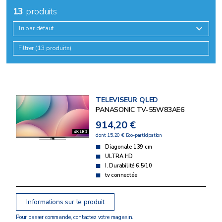
13
produits
Tri par défaut
Filtrer (13 produits)
TELEVISEUR QLED
PANASONIC TV-55W83AE6
914,20 €
dont 15,20 € Eco-participation
Diagonale 139 cm
ULTRA HD
I. Durabilité 6.5/10
tv connectée
Informations sur le produit
Pour passer commande, contactez votre magasin.