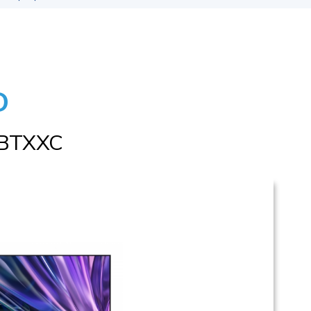
D
BTXXC