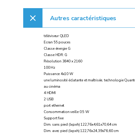
Autres caractéristiques
téléviseur QLED
Ecran 55 pouces
Classe énergie G
Classe HDR: G
Résolution 3840 x 2160
100 Hz
Puissance 4x10 W
une luminosité éclatante et maîtrisée, technologie Qua
au cinéma
4 HDMI
2 USB
port ethernet
Consommation veille 0.5 W
Support fixe
Dim. sans pied (lxpxh) 122,76x4,61x70,64 cm
Dim. avec pied (lxpxh) 122,76x24,39x76,60 cm