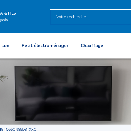
A & FILS
gasin
 son
Petit électroménager
Chauffage
G TQ55QN85DBTXXC