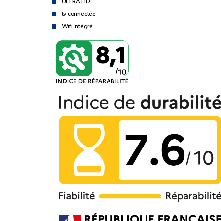
ULTRA HD
tv connectée
Wifi intégré