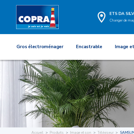
ETS DA SILV
Changer de ma
Gros électroménager
Encastrable
Image et
Accueil
Produits
Image et son
Téléviseur
SAMSUN