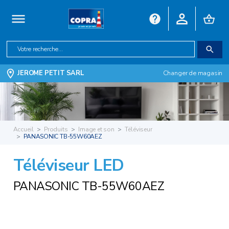
JEROME PETIT SARL
Changer de magasin
Accueil
Produits
Image et son
Téléviseur
PANASONIC TB-55W60AEZ
Téléviseur LED
PANASONIC TB-55W60AEZ