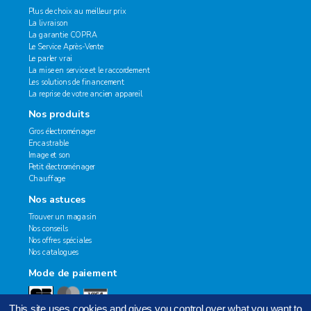
Plus de choix au meilleur prix
La livraison
La garantie COPRA
Le Service Après-Vente
Le parler vrai
La mise en service et le raccordement
Les solutions de financement
La reprise de votre ancien appareil
Nos produits
Gros électroménager
Encastrable
Image et son
Petit électroménager
Chauffage
Nos astuces
Trouver un magasin
Nos conseils
Nos offres spéciales
Nos catalogues
Mode de paiement
This site uses cookies and gives you control over what you want to