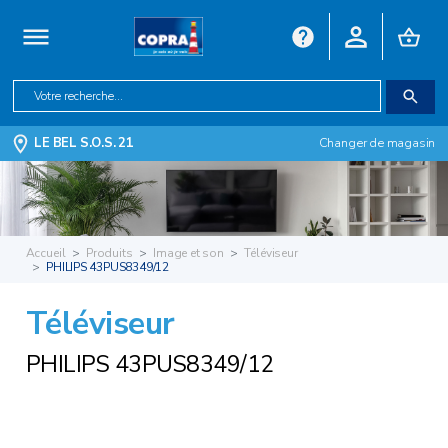
LE BEL S.O.S. 21
Changer de magasin
Accueil
Produits
Image et son
Téléviseur
PHILIPS 43PUS8349/12
Téléviseur
PHILIPS 43PUS8349/12