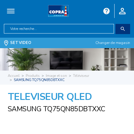
SET VIDEO
Changer de magasin
Accueil
Produits
Image et son
Téléviseur
SAMSUNG TQ75QN85DBTXXC
TELEVISEUR QLED
SAMSUNG TQ75QN85DBTXXC