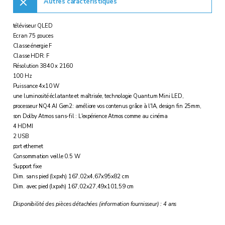
Autres caractéristiques
téléviseur QLED
Ecran 75 pouces
Classe énergie F
Classe HDR: F
Résolution 3840 x 2160
100 Hz
Puissance 4x10 W
une luminosité éclatante et maîtrisée, technologie Quantum Mini LED,
processeur NQ4 AI Gen2: améliore vos contenus grâce à l'IA, design fin 25mm,
son Dolby Atmos sans-fil : L'expérience Atmos comme au cinéma
4 HDMI
2 USB
port ethernet
Consommation veille 0.5 W
Support fixe
Dim. sans pied (lxpxh) 167,02x4,67x95x82 cm
Dim. avec pied (lxpxh) 167,02x27,49x101,59 cm
Disponibilité des pièces détachées (information fournisseur) : 4 ans