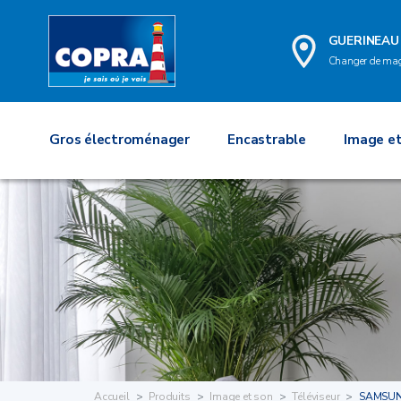
GUERINEAU
Changer de ma
Gros électroménager
Encastrable
Image et
Accueil
Produits
Image et son
Téléviseur
SAMSUN