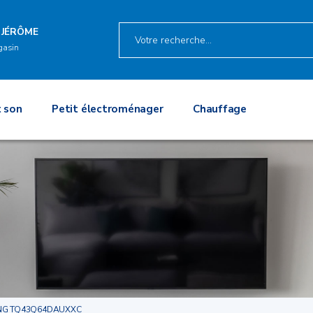
 JÉRÔME
gasin
 son
Petit électroménager
Chauffage
G TQ43Q64DAUXXC