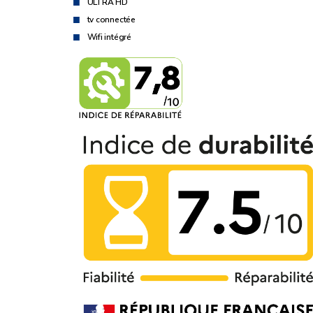
ULTRA HD
tv connectée
Wifi intégré