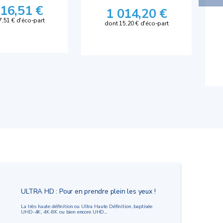
316,51 €
1 014,20 €
7,51 € d'éco-part
dont 15,20 € d'éco-part
ULTRA HD : Pour en prendre plein les yeux !
La très haute définition ou Ultra Haute Définition, baptisée
UHD-4K, 4K-8K ou bien encore UHD...