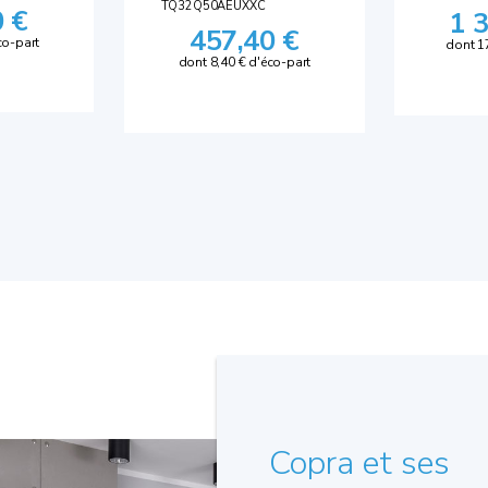
TQ32Q50AEUXXC
0 €
1 
457,40 €
co-part
dont 1
dont 8,40 € d'éco-part
Copra et ses