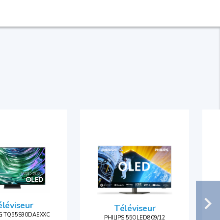
léviseur
Téléviseur
 TQ55S90DAEXXC
PHILIPS 55OLED809/12