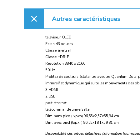
Autres caractéristiques
téléviseur QLED
Ecran 43 pouces
Classe énergie F
Classe HDR: F
Résolution 3840 x 2160
50 Hz
Profitez de couleurs éclatantes avec les Quantum Dots, p
immersif et dynamique qui suite les mouvements des obje
3 HDMI
2 USB
port ethernet
télécommande universelle
Dim. sans pied (lxpxh) 96,55x2,57x55,94 cm
Dim. avec pied (lxpxh) 96,55x18,1x59,81 cm
Disponibilité des pièces détachées (information fournisseur