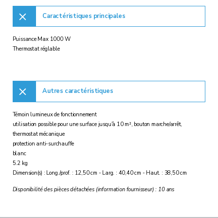
Caractéristiques principales
Puissance Max 1000 W
Thermostat réglable
Autres caractéristiques
Témoin lumineux de fonctionnement
utilisation possible pour une surface jusqu'à 10 m², bouton marche/arrêt,
thermostat mécanique
protection anti-surchauffe
blanc
5.2 kg
Dimension(s) : Long./prof. : 12,50 cm - Larg. : 40,40 cm - Haut. : 38,50 cm
Disponibilité des pièces détachées (information fournisseur) : 10 ans