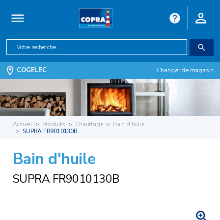
COGELEC
Changer de magasin
Accueil
Produits
Chauffage
Bain d'huile
SUPRA FR9010130B
Bain d'huile
SUPRA FR9010130B