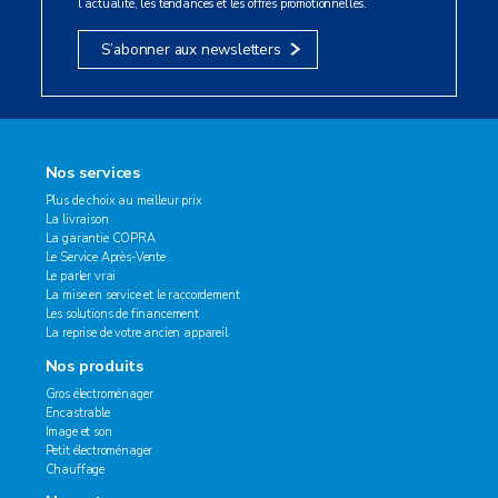
l’actualité, les tendances et les offres promotionnelles.
S’abonner aux newsletters
Nos services
Plus de choix au meilleur prix
La livraison
La garantie COPRA
Le Service Après-Vente
Le parler vrai
La mise en service et le raccordement
Les solutions de financement
La reprise de votre ancien appareil
Nos produits
Gros électroménager
Encastrable
Image et son
Petit électroménager
Chauffage