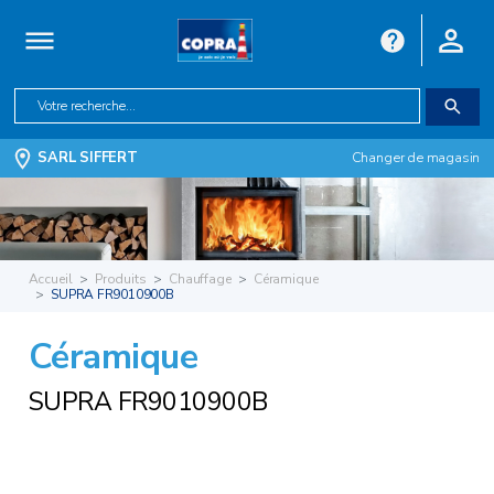
SARL SIFFERT
Changer de magasin
Accueil
Produits
Chauffage
Céramique
SUPRA FR9010900B
Céramique
SUPRA FR9010900B