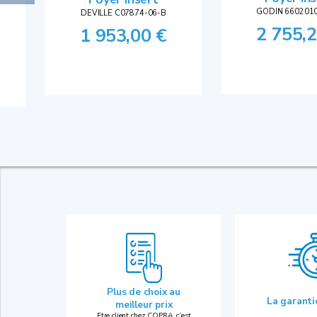
GODIN 660201
DEVILLE C07874-06-B
2 755,2
1 953,00 €
Plus de choix au
La garant
meilleur prix
Etre client chez COPRA, c’est