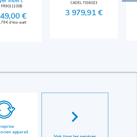
yer insert
CADEL 7018023
 FR9011100B
3 979,91 €
749,00 €
,79 € d'éco-part
 reprise
ancien appareil
Voir tous les services