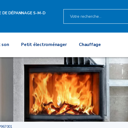
E DE DÉPANNAGE S-M-D
 son
Petit électroménager
Chauffage
P967001