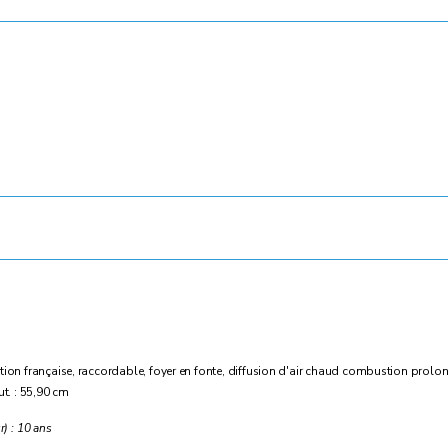
tion française, raccordable, foyer en fonte, diffusion d'air chaud combustion prolong
ut. : 55,90 cm
r) : 10 ans