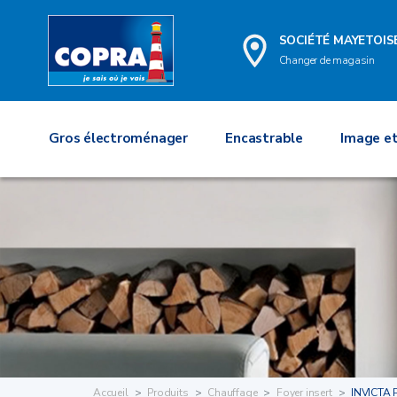
SOCIÉTÉ MAYETOIS
Changer de magasin
Gros électroménager
Encastrable
Image et
Accueil
Produits
Chauffage
Foyer insert
INVICTA 