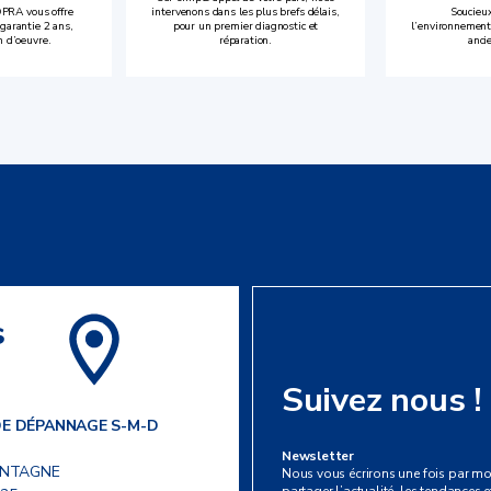
PRA vous offre
intervenons dans les plus brefs délais,
Soucieux
garantie 2 ans,
pour un premier diagnostic et
l’environnement
n d’oeuvre.
réparation.
anci
s
Suivez nous !
DE DÉPANNAGE S-M-D
Newsletter
ONTAGNE
Nous vous écrirons une fois par mo