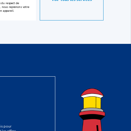
 du respect de
, nous reprenons votre
en appareil.
is pour