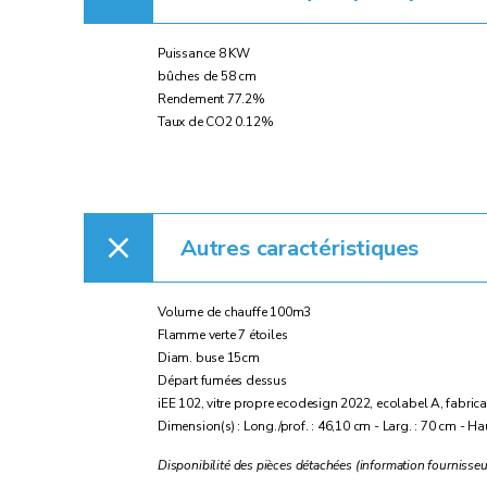
Puissance 8 KW
bûches de 58 cm
Rendement 77.2%
Taux de CO2 0.12%
Autres caractéristiques
Volume de chauffe 100m3
Flamme verte 7 étoiles
Diam. buse 15cm
Départ fumées dessus
iEE 102, vitre propre ecodesign 2022, ecolabel A, fabrica
Dimension(s) : Long./prof. : 46,10 cm - Larg. : 70 cm - Ha
Disponibilité des pièces détachées (information fournisseu