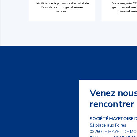
bénéficier de la puissance d’achat et de
Votre magasin CO
l’assistance d’un grand réseau
gratuitement une 
national.
pièces et mai
Venez nou
rencontrer
SOCIÉTÉ MAYETOISE 
51 place aux Foires
03250 LE MAYET DE M