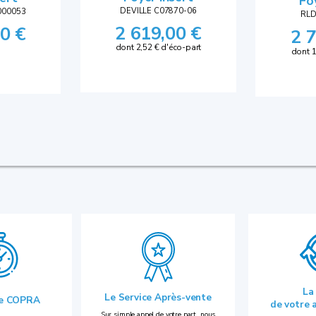
Fo
DEVILLE C07870-06
000053
RLD
2 619,00 €
0 €
2 
dont 2,52 € d'éco-part
dont 1
La
Le Service Après-vente
ie COPRA
de votre 
Sur simple appel de votre part, nous