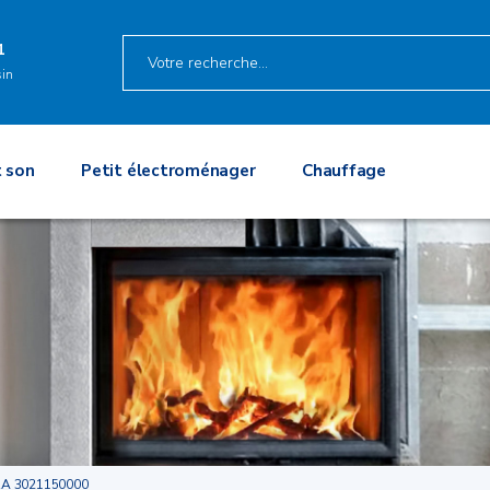
1
in
 son
Petit électroménager
Chauffage
A 3021150000