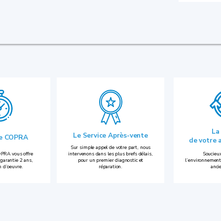
La
Le Service Après-vente
ie COPRA
de votre 
Sur simple appel de votre part, nous
PRA vous offre
intervenons dans les plus brefs délais,
Soucieux
garantie 2 ans,
pour un premier diagnostic et
l’environnement
n d’oeuvre.
réparation.
anci