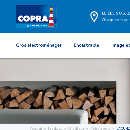
LE BEL S.O.S. 2
Changer de magas
Gros électroménager
Encastrable
Image et
Accueil
Produits
Chauffage
Poêle à bois
LACUNZ