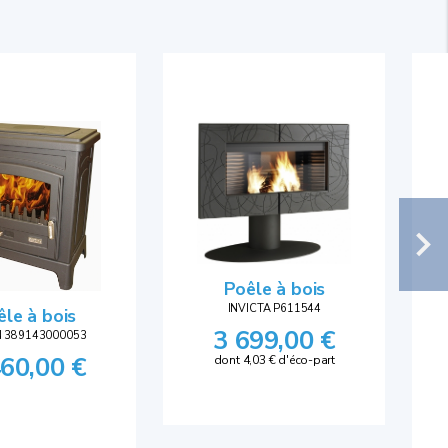
Poêle à bois
INVICTA P611544
êle à bois
3 699,00 €
 389143000053
460,00 €
dont 4,03 € d'éco-part