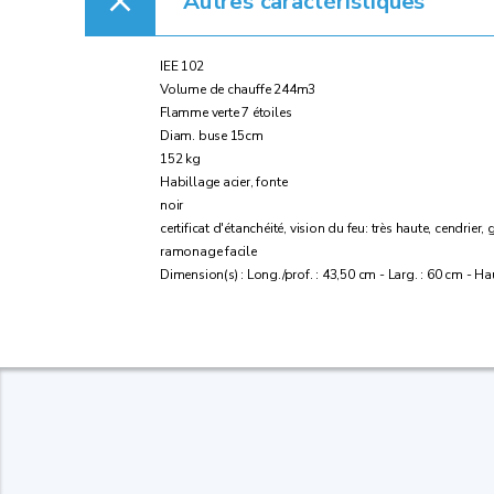
Autres caractéristiques
IEE 102
Volume de chauffe 244m3
Flamme verte 7 étoiles
Diam. buse 15cm
152 kg
Habillage acier, fonte
noir
certificat d'étanchéité, vision du feu: très haute, cendr
ramonage facile
Dimension(s) : Long./prof. : 43,50 cm - Larg. : 60 cm - Ha