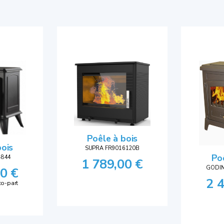
Poêle à bois
bois
SUPRA FR9016120B
Po
4844
1 789,00 €
GODIN
0 €
2 
co-part