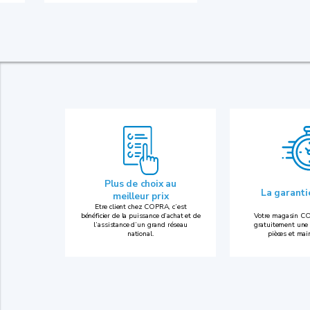
Plus de choix au
La garant
meilleur prix
Etre client chez COPRA, c’est
bénéficier de la puissance d’achat et de
Votre magasin CO
l’assistance d’un grand réseau
gratuitement une 
national.
pièces et mai